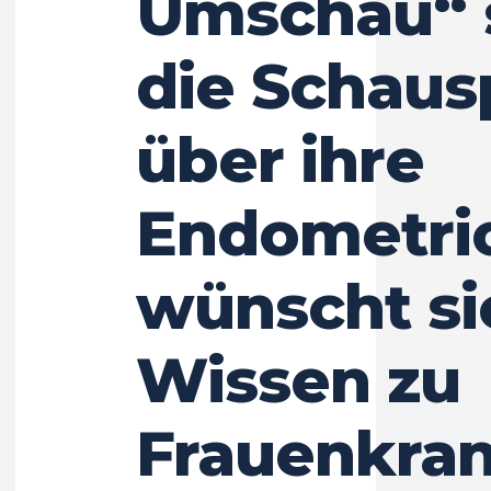
Umschau“ 
die Schausp
über ihre
Endometri
wünscht s
Wissen zu
Frauenkra