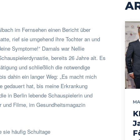
AR
albach im Fernsehen einen Bericht über
tte, rief sie umgehend ihre Tochter an und
d deine Symptome!“ Damals war Nellie
Schauspielerdynastie, bereits 26 Jahre alt. Es
stätigung und schließlich die notwendige
bis dahin ein langer Weg: „Es macht mich
e gedauert hat, bis meine Erkrankung
die in Berlin lebende Schauspielerin und
MA
er und Filme, im Gesundheitsmagazin
K
J
 sie häufig Schultage
F