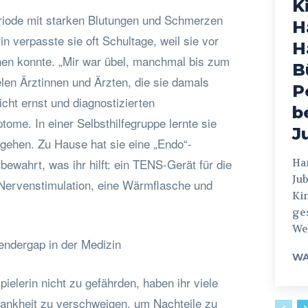
K
riode mit starken Blutungen und Schmerzen
H
n verpasste sie oft Schultage, weil sie vor
H
en konnte. „Mir war übel, manchmal bis zum
B
len Ärztinnen und Ärzten, die sie damals
P
cht ernst und diagnostizierten
b
me. In einer Selbsthilfegruppe lernte sie
J
ugehen. Zu Hause hat sie eine „Endo“-
bewahrt, was ihr hilft: ein TENS-Gerät für die
Hamburg
Jub
 Nervenstimulation, eine Wärmflasche und
Ki
ges
Weg
endergap in der Medizin
WA
ielerin nicht zu gefährden, haben ihr viele
Krankheit zu verschweigen, um Nachteile zu