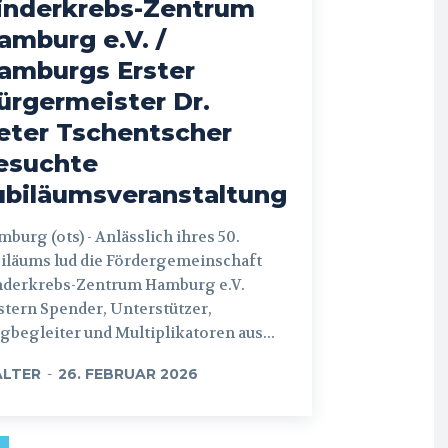
inderkrebs-Zentrum
amburg e.V. /
amburgs Erster
ürgermeister Dr.
eter Tschentscher
esuchte
ubiläumsveranstaltung
 (ots) - Anlässlich ihres 50.
iläums lud die Fördergemeinschaft
nderkrebs-Zentrum Hamburg e.V.
tern Spender, Unterstützer,
begleiter und Multiplikatoren aus...
LTER
-
26. FEBRUAR 2026