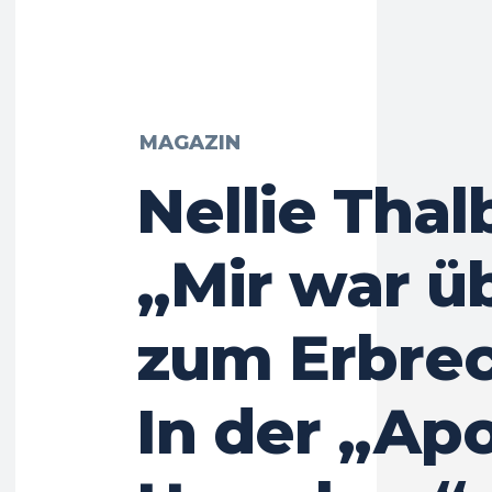
MAGAZIN
Nellie Thal
„Mir war üb
zum Erbrec
In der „Ap