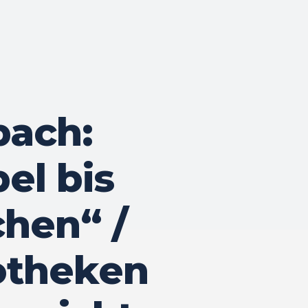
bach:
el bis
hen“ /
otheken