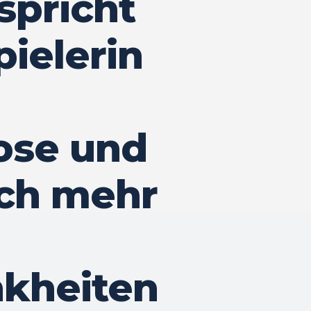
spricht
ielerin
ose und
ich mehr
nkheiten