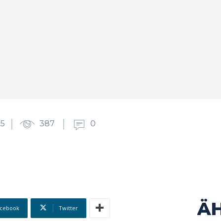
25
387
0
Ä
cebook
Twitter