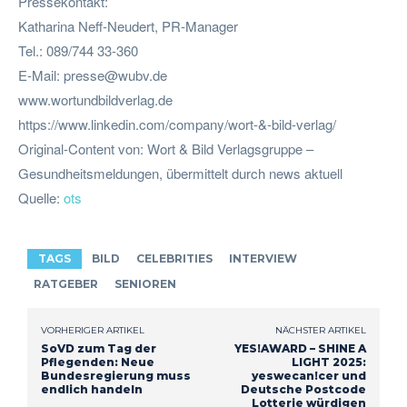
Pressekontakt:
Katharina Neff-Neudert, PR-Manager
Tel.: 089/744 33-360
E-Mail:
presse@wubv.de
www.wortundbildverlag.de
https://www.linkedin.com/company/wort-&-bild-verlag/
Original-Content von: Wort & Bild Verlagsgruppe –
Gesundheitsmeldungen, übermittelt durch news aktuell
Quelle:
ots
TAGS
BILD
CELEBRITIES
INTERVIEW
RATGEBER
SENIOREN
VORHERIGER ARTIKEL
NÄCHSTER ARTIKEL
SoVD zum Tag der
YES!AWARD – SHINE A
Pflegenden: Neue
LIGHT 2025:
Bundesregierung muss
yeswecan!cer und
endlich handeln
Deutsche Postcode
Lotterie würdigen