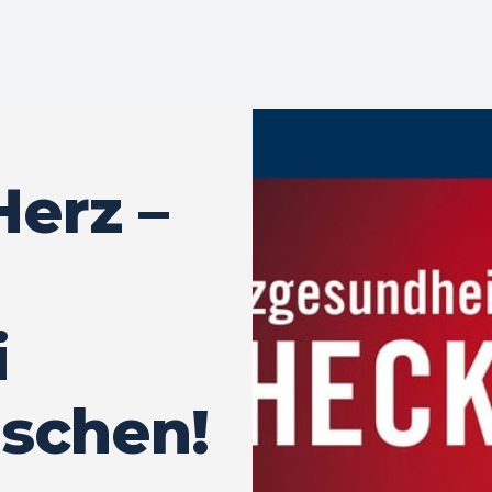
erz –
i
schen!