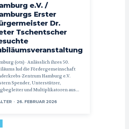
amburg e.V. /
amburgs Erster
ürgermeister Dr.
eter Tschentscher
esuchte
ubiläumsveranstaltung
 (ots) - Anlässlich ihres 50.
iläums lud die Fördergemeinschaft
nderkrebs-Zentrum Hamburg e.V.
tern Spender, Unterstützer,
begleiter und Multiplikatoren aus...
LTER
-
26. FEBRUAR 2026