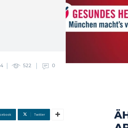
24
522
0
Ä
cebook
Twitter
AR