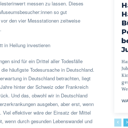
lesterinwert messen zu lassen. Dieses
H
Museumsbesucher:innen so gut
H
vor den vier Messstationen zeitweise
B
.
P
b
t in Heilung investieren
J
en sind für ein Drittel aller Todesfälle
Hamburg
Jub
t die häufigste Todesursache in Deutschland.
Ki
erwartung in Deutschland betrachten, liegt
ges
 Jahre hinter der Schweiz oder Frankreich
Weg
ück. Und das, obwohl wir in Deutschland
WA
Herzerkrankungen ausgeben, aber erst, wenn
 Viel effektiver wäre der Einsatz der Mittel
ißt, wenn durch gesunden Lebenswandel und