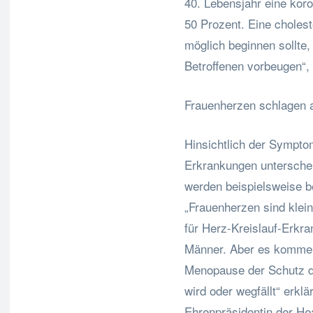
40. Lebensjahr eine kor
50 Prozent. Eine choles
möglich beginnen sollte,
Betroffenen vorbeugen“, 
Frauenherzen schlagen 
Hinsichtlich der Sympto
Erkrankungen unterschei
werden beispielsweise be
„Frauenherzen sind klein
für Herz-Kreislauf-Erkra
Männer. Aber es kommen 
Menopause der Schutz d
wird oder wegfällt“ erk
Ehrenpräsidentin der Hea