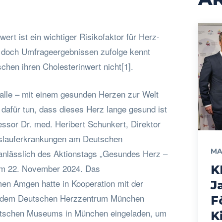
ert ist ein wichtiger Risikofaktor für Herz-
 doch Umfrageergebnissen zufolge kennt
schen ihren Cholesterinwert nicht[1].
 alle – mit einem gesunden Herzen zur Welt
 dafür tun, dass dieses Herz lange gesund ist
fessor Dr. med. Heribert Schunkert, Direktor
eislauferkrankungen am Deutschen
MA
nlässlich des Aktionstags „Gesundes Herz –
am 22. November 2024. Das
K
en Amgen hatte in Kooperation mit der
J
d dem Deutschen Herzzentrum München
F
utschen Museums in München eingeladen, um
K