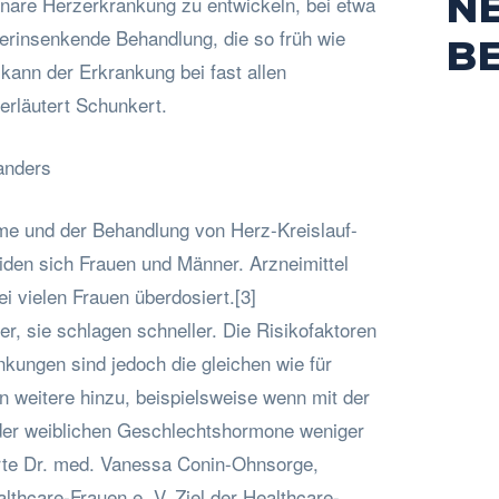
N
onare Herzerkrankung zu entwickeln, bei etwa
terinsenkende Behandlung, die so früh wie
B
 kann der Erkrankung bei fast allen
erläutert Schunkert.
anders
me und der Behandlung von Herz-Kreislauf-
den sich Frauen und Männer. Arzneimittel
i vielen Frauen überdosiert.[3]
er, sie schlagen schneller. Die Risikofaktoren
nkungen sind jedoch die gleichen wie für
weitere hinzu, beispielsweise wenn mit der
er weiblichen Geschlechtshormone weniger
lärte Dr. med. Vanessa Conin-Ohnsorge,
lthcare-Frauen e. V. Ziel der Healthcare-