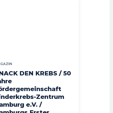
GAZIN
NACK DEN KREBS / 50
ahre
ördergemeinschaft
inderkrebs-Zentrum
amburg e.V. /
amburgs Erster