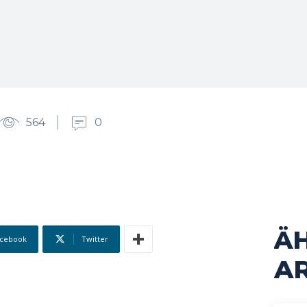
564
0
Ä
cebook
Twitter
AR