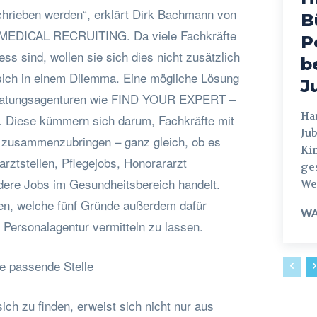
chrieben werden“, erklärt Dirk Bachmann von
B
EDICAL RECRUITING. Da viele Fachkräfte
P
ess sind, wollen sie sich dies nicht zusätzlich
b
sich in einem Dilemma. Eine mögliche Lösung
J
eratungsagenturen wie FIND YOUR EXPERT –
Hamburg
iese kümmern sich darum, Fachkräfte mit
Jub
 zusammenzubringen – ganz gleich, ob es
Ki
rztstellen, Pflegejobs, Honorararzt
ges
dere Jobs im Gesundheitsbereich handelt.
Weg
en, welche fünf Gründe außerdem dafür
WA
 Personalagentur vermitteln zu lassen.
ie passende Stelle
sich zu finden, erweist sich nicht nur aus