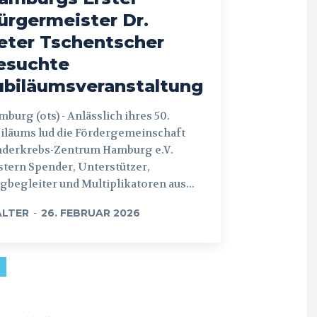
ürgermeister Dr.
eter Tschentscher
esuchte
ubiläumsveranstaltung
 (ots) - Anlässlich ihres 50.
iläums lud die Fördergemeinschaft
nderkrebs-Zentrum Hamburg e.V.
tern Spender, Unterstützer,
begleiter und Multiplikatoren aus...
LTER
-
26. FEBRUAR 2026