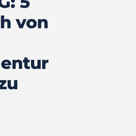
G: 5
ch von
entur
 zu