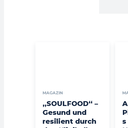
MAGAZIN
M
„SOULFOOD“ –
A
Gesund und
P
resilient durch
s