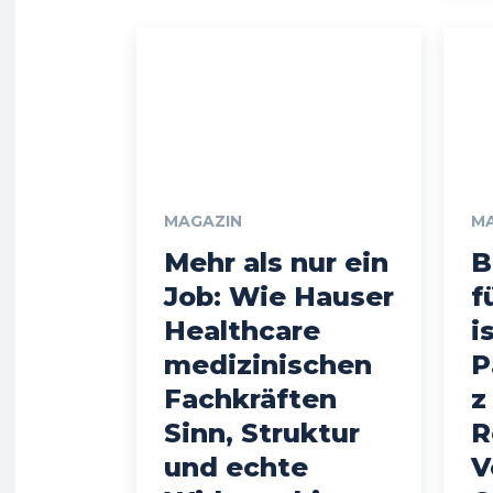
MAGAZIN
M
Mehr als nur ein
B
Job: Wie Hauser
f
Healthcare
i
medizinischen
P
Fachkräften
z
Sinn, Struktur
R
und echte
V