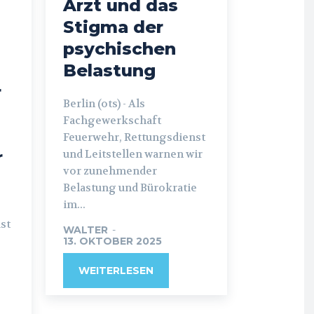
Arzt und das
n
Stigma der
psychischen
Belastung
r
Berlin (ots) - Als
Fachgewerkschaft
Feuerwehr, Rettungsdienst
r
und Leitstellen warnen wir
vor zunehmender
Belastung und Bürokratie
im...
st
WALTER
-
13. OKTOBER 2025
WEITERLESEN