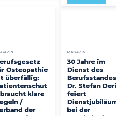
AGAZIN
MAGAZIN
erufsgesetz
30 Jahre im
ür Osteopathie
Dienst des
st überfällig:
Berufsstandes
atientenschut
Dr. Stefan Der
 braucht klare
feiert
egeln /
Dienstjubiläu
erband der
bei der