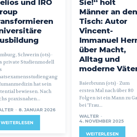
elios und IRO
Sie!“ holt
roup
Männer an de
ransformieren
Tisch: Autor
niversitäre
Vincent-
usbildung
Immanuel Her
über Macht,
mburg, Schwerin (ots) -
Alltag und
s private Studienmodell
moderne Väte
s
aatsexamensstudiengang
Baierbrunn (ots) - Zum
Humanmedizin hat sein
ersten Mal nach über 80
tential bewiesen. Nach
Folgen ist ein Mann zu Ga
chs praxisnahen...
bei "Frau...
ALTER
-
8. JANUAR 2026
WALTER
-
4. NOVEMBER 2025
WEITERLESEN
WEITERLESEN