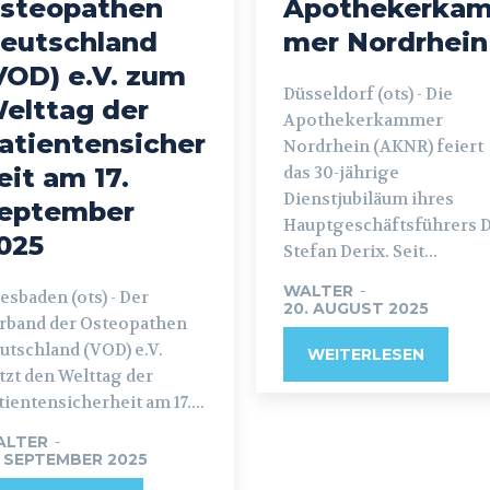
steopathen
Apothekerka
eutschland
mer Nordrhein
VOD) e.V. zum
Düsseldorf (ots) - Die
elttag der
Apothekerkammer
atientensicher
Nordrhein (AKNR) feiert
eit am 17.
das 30-jährige
Dienstjubiläum ihres
eptember
Hauptgeschäftsführers D
025
Stefan Derix. Seit...
WALTER
-
sbaden (ots) - Der
20. AUGUST 2025
rband der Osteopathen
utschland (VOD) e.V.
WEITERLESEN
tzt den Welttag der
tientensicherheit am 17....
ALTER
-
. SEPTEMBER 2025