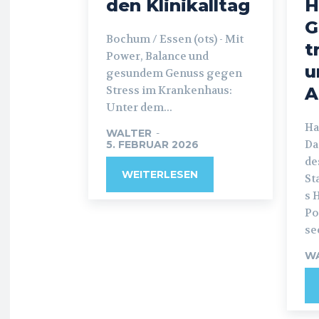
den Klinikalltag
H
G
Bochum / Essen (ots) - Mit
t
Power, Balance und
u
gesundem Genuss gegen
Stress im Krankenhaus:
A
Unter dem...
Ha
WALTER
-
Da
5. FEBRUAR 2026
de
WEITERLESEN
St
s 
Po
se
W