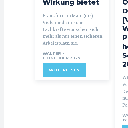
Wirkung bietet
O
D
Frankfurt am Main (ots) -
(
Viele medizinische
W
Fachkräfte wünschen sich
mehr als nur einen sicheren
P
Arbeitsplatz; sie...
h
WALTER
-
S
1. OKTOBER 2025
2
WEITERLESEN
Wie
Ve
De
nu
Pa
W
17