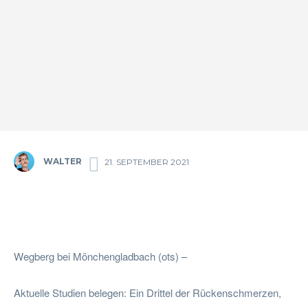
WALTER
21. SEPTEMBER 2021
Facebook
Twitter
Pinterest
Wha
Wegberg bei Mönchengladbach (ots) –
Aktuelle Studien belegen: Ein Drittel der Rückenschmerzen,