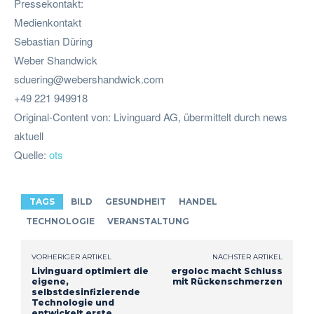
Pressekontakt:
Medienkontakt
Sebastian Düring
Weber Shandwick
sduering@webershandwick.com
+49 221 949918
Original-Content von: Livinguard AG, übermittelt durch news
aktuell
Quelle:
ots
TAGS
BILD
GESUNDHEIT
HANDEL
TECHNOLOGIE
VERANSTALTUNG
VORHERIGER ARTIKEL
NÄCHSTER ARTIKEL
Livinguard optimiert die
ergoloc macht Schluss
eigene,
mit Rückenschmerzen
selbstdesinfizierende
Technologie und
entwickelt erste