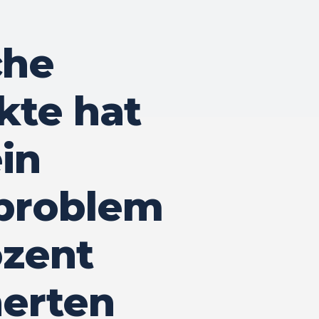
che
kte hat
in
problem
ozent
herten