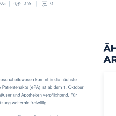
025
349
0
Ä
cebook
Twitter
Pinterest
WhatsApp
AR
Gesundheitswesen kommt in die nächste
e Patientenakte (ePA) ist ab dem 1. Oktober
häuser und Apotheken verpflichtend. Für
zung weiterhin freiwillig.