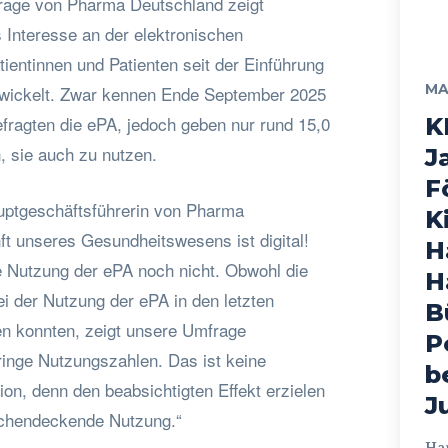
rage von Pharma Deutschland zeigt
s Interesse an der elektronischen
tientinnen und Patienten seit der Einführung
MA
twickelt. Zwar kennen Ende September 2025
efragten die ePA, jedoch geben nur rund 15,0
K
, sie auch zu nutzen.
J
F
ptgeschäftsführerin von Pharma
K
ft unseres Gesundheitswesens ist digital!
H
ie Nutzung der ePA noch nicht. Obwohl die
H
i der Nutzung der ePA in den letzten
B
n konnten, zeigt unsere Umfrage
P
ringe Nutzungszahlen. Das ist keine
b
tion, denn den beabsichtigten Effekt erzielen
J
lächendeckende Nutzung.“
Hamburg