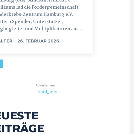
iläums lud die Fördergemeinschaft
nderkrebs-Zentrum Hamburg e.V.
tern Spender, Unterstützer,
begleiter und Multiplikatoren aus...
LTER
-
26. FEBRUAR 2026
Advertisment
EUESTE
EITRÄGE