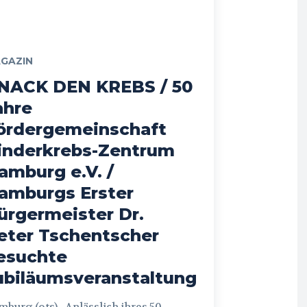
GAZIN
NACK DEN KREBS / 50
ahre
ördergemeinschaft
inderkrebs-Zentrum
amburg e.V. /
amburgs Erster
ürgermeister Dr.
eter Tschentscher
esuchte
ubiläumsveranstaltung
 (ots) - Anlässlich ihres 50.