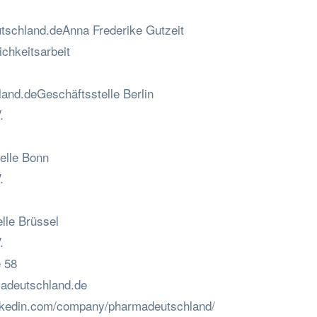
schland.deAnna
Frederike Gutzeit
chkeitsarbeit
land.deGesch
äftsstelle Berlin
.
elle Bonn
.
lle Brüssel
.
 58
adeutschland.de
inkedin.com/company/pharmadeutschland/