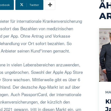
Ä
cebook
Twitter
AR
ieter für internationale Krankenversicherung
 sofort das Bezahlen von medizinischen
d per App. Ohne Antrag und Vorkasse
ehandlung vor Ort sofort bezahlen. So
n Anbieter seinen Kund*innen gemacht.
one in vielen Lebensbereichen anzuwenden,
s ungebrochen. Sowohl der Apple App Store
 Store wachsen. Mittlerweile gibt es über 6
chland. Der deutsche App-Markt ist auf über
MA
iegen. Auch PassportCard, der internationale
K
ankenversicherungen, der kürzlich den
J
 2021 gewann, tritt in diesen Markt ein, um