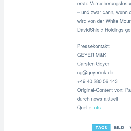
erste Versicherungslösun
– und zwar dann, wenn d
wird von der White Mou
DavidShield Holdings ge
Pressekontakt:
GEYER M&K
Carsten Geyer
cg@geyermk.de
+49 40 280 56 143
Original-Content von: P
durch news aktuell
Quelle:
ots
BILD
TAGS