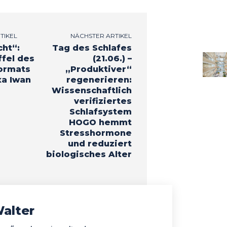
TIKEL
NÄCHSTER ARTIKEL
cht“:
Tag des Schlafes
ffel des
(21.06.) –
ormats
„Produktiver“
xa Iwan
regenerieren:
Wissenschaftlich
verifiziertes
Schlafsystem
HOGO hemmt
Stresshormone
und reduziert
biologisches Alter
alter