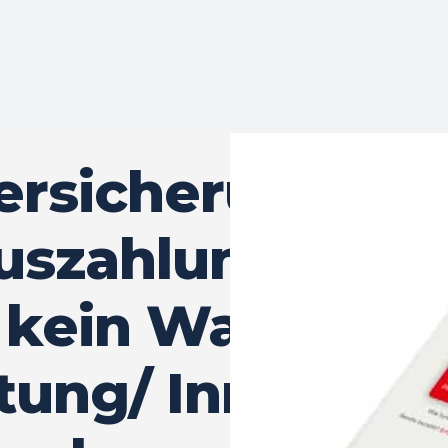
ersicherungs-A
uszahlung, kein
 kein Warten au
tung/ Innovativ