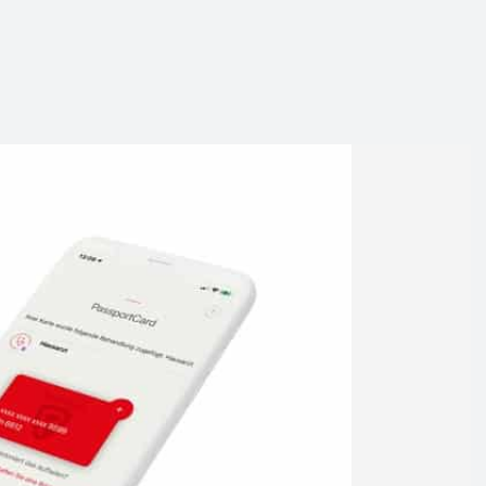
pp:
e
f
e