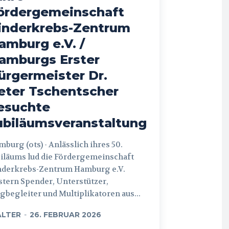
ördergemeinschaft
inderkrebs-Zentrum
amburg e.V. /
amburgs Erster
ürgermeister Dr.
eter Tschentscher
esuchte
ubiläumsveranstaltung
 (ots) - Anlässlich ihres 50.
iläums lud die Fördergemeinschaft
nderkrebs-Zentrum Hamburg e.V.
tern Spender, Unterstützer,
begleiter und Multiplikatoren aus...
LTER
-
26. FEBRUAR 2026