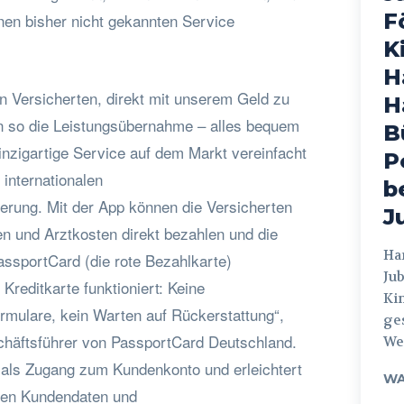
F
nen bisher nicht gekannten Service
K
H
n Versicherten, direkt mit unserem Geld zu
H
n so die Leistungsübernahme – alles bequem
B
inzigartige Service auf dem Markt vereinfacht
P
internationalen
b
rung. Mit der App können die Versicherten
J
 und Arztkosten direkt bezahlen und die
Hamburg
assportCard (die rote Bezahlkarte)
Jub
Kreditkarte funktioniert: Keine
Ki
rmulare, kein Warten auf Rückerstattung“,
ges
schäftsführer von PassportCard Deutschland.
Weg
als Zugang zum Kundenkonto und erleichtert
WA
nen Kundendaten und