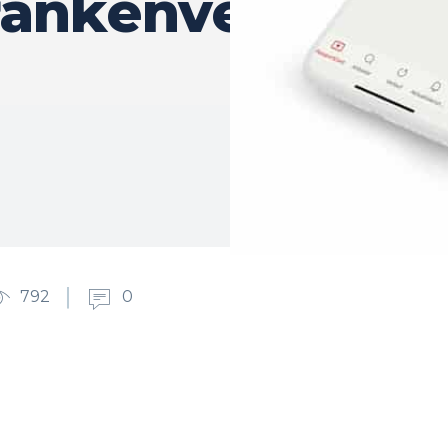
rankenversiche
792
0