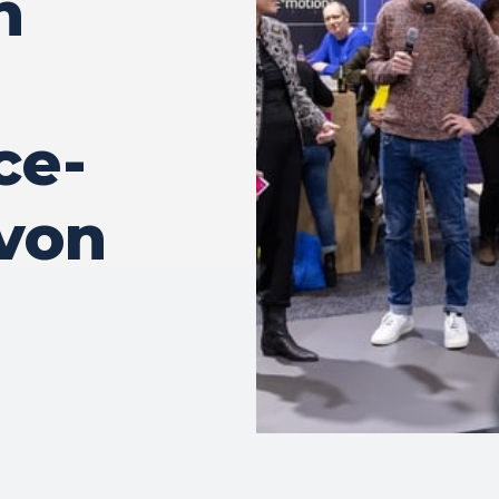
n
ce-
von