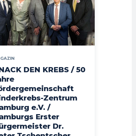
GAZIN
NACK DEN KREBS / 50
ahre
ördergemeinschaft
inderkrebs-Zentrum
amburg e.V. /
amburgs Erster
ürgermeister Dr.
eter Tschentscher