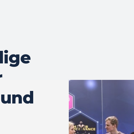
lige
r
eund