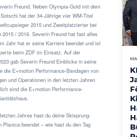
everin Freund. Neben Olympia-Gold mit dem
Sotschi hat der 34-Jährige vier WM-Titel
tcupsieger 2015 und Zweitplatzierter bei
2015 / 2016. Severin Freund hat fast alles
 Jahr hat er seine Karriere beendet und ist
xperte beim ZDF im Einsatz. Auf der
MA
3 gab Severin Freund Einblicke in seine
K
wie die E+motion Performance-Bandagen von
J
gen und Operationen in den letzten Jahren
F
tlich sind die E+motion Performance-
anitätshaus.
K
H
letzten Jahres hast du deine Skisprung-
H
n Planica beendet – wie hast du den Tag
B
P