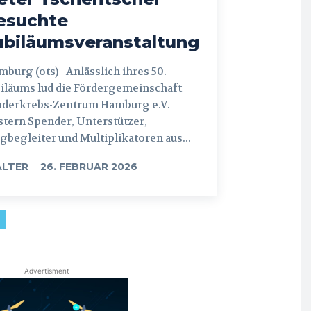
esuchte
ubiläumsveranstaltung
 (ots) - Anlässlich ihres 50.
iläums lud die Fördergemeinschaft
nderkrebs-Zentrum Hamburg e.V.
tern Spender, Unterstützer,
begleiter und Multiplikatoren aus...
LTER
-
26. FEBRUAR 2026
Advertisment