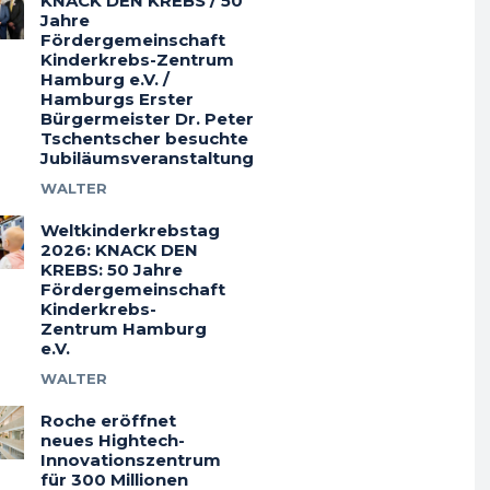
KNACK DEN KREBS / 50
Jahre
Fördergemeinschaft
Kinderkrebs-Zentrum
Hamburg e.V. /
Hamburgs Erster
Bürgermeister Dr. Peter
Tschentscher besuchte
Jubiläumsveranstaltung
WALTER
Weltkinderkrebstag
2026: KNACK DEN
KREBS: 50 Jahre
Fördergemeinschaft
Kinderkrebs-
Zentrum Hamburg
e.V.
WALTER
Roche eröffnet
neues Hightech-
Innovationszentrum
für 300 Millionen