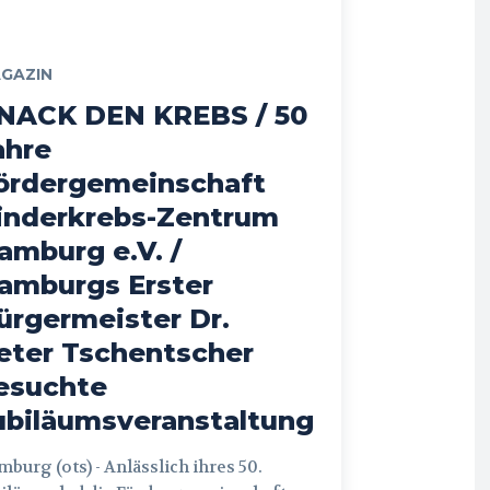
GAZIN
NACK DEN KREBS / 50
ahre
ördergemeinschaft
inderkrebs-Zentrum
amburg e.V. /
amburgs Erster
ürgermeister Dr.
eter Tschentscher
esuchte
ubiläumsveranstaltung
 (ots) - Anlässlich ihres 50.