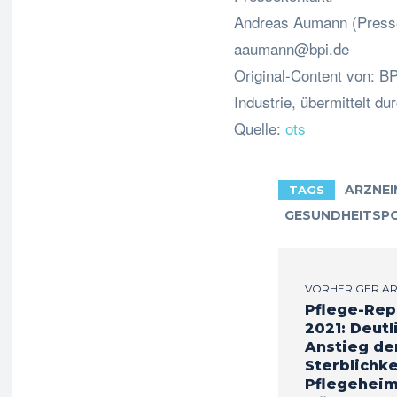
Andreas Aumann (Presse
aaumann@bpi.de
Original-Content von: 
Industrie, übermittelt du
Quelle:
ots
ARZNEI
TAGS
GESUNDHEITSPO
VORHERIGER AR
Pflege-Rep
2021: Deutl
Anstieg de
Sterblichke
Pflegehei