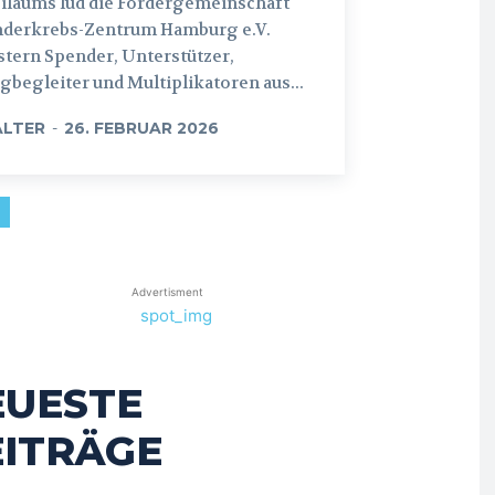
iläums lud die Fördergemeinschaft
nderkrebs-Zentrum Hamburg e.V.
tern Spender, Unterstützer,
begleiter und Multiplikatoren aus...
LTER
-
26. FEBRUAR 2026
Advertisment
EUESTE
EITRÄGE