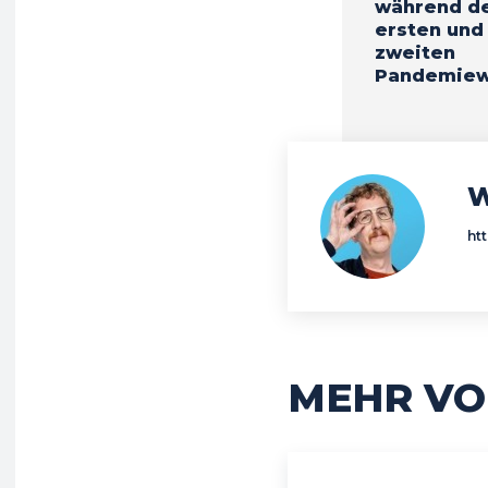
während d
ersten und
zweiten
Pandemiew
W
ht
MEHR VO