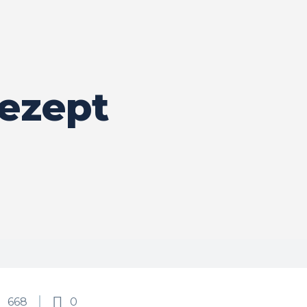
ezept
668
0