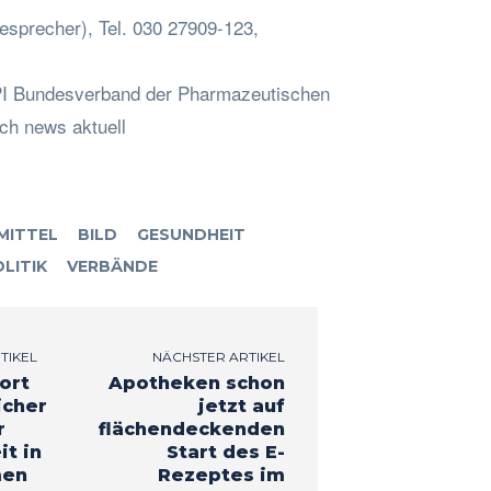
sprecher), Tel. 030 27909-123,
BPI Bundesverband der Pharmazeutischen
rch news aktuell
MITTEL
BILD
GESUNDHEIT
LITIK
VERBÄNDE
TIKEL
NÄCHSTER ARTIKEL
ort
Apotheken schon
icher
jetzt auf
r
flächendeckenden
it in
Start des E-
men
Rezeptes im