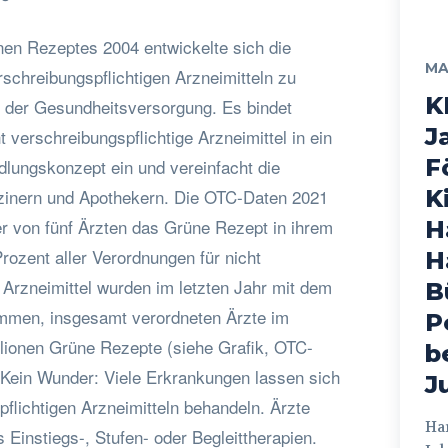
nen Rezeptes 2004 entwickelte sich die
MA
schreibungspflichtigen Arzneimitteln zu
K
l der Gesundheitsversorgung. Es bindet
J
t verschreibungspflichtige Arzneimittel in ein
F
lungskonzept ein und vereinfacht die
izinern und Apothekern. Die OTC-Daten 2021
K
er von fünf Ärzten das Grüne Rezept in ihrem
H
Prozent aller Verordnungen für nicht
H
 Arzneimittel wurden im letzten Jahr mit dem
B
men, insgesamt verordneten Ärzte im
P
lionen Grüne Rezepte (siehe Grafik, OTC-
b
 Kein Wunder: Viele Erkrankungen lassen sich
J
pflichtigen Arzneimitteln behandeln. Ärzte
Hamburg
s Einstiegs-, Stufen- oder Begleittherapien.