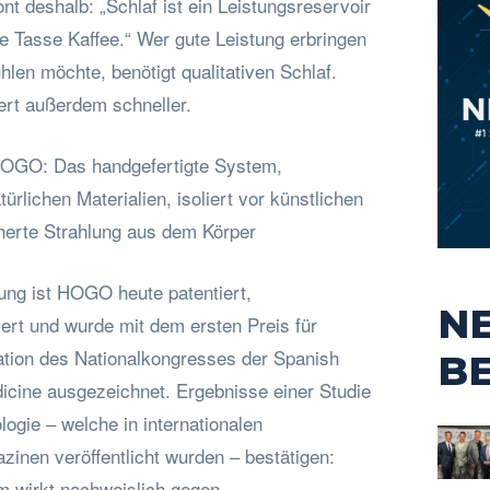
ont deshalb: „Schlaf ist ein Leistungsreservoir
e Tasse Kaffee.“ Wer gute Leistung erbringen
hlen möchte, benötigt qualitativen Schlaf.
tert außerdem schneller.
 HOGO: Das handgefertigte System,
ürlichen Materialien, isoliert vor künstlichen
herte Strahlung aus dem Körper
ung ist HOGO heute patentiert,
N
ziert und wurde mit dem ersten Preis für
ation des Nationalkongresses der Spanish
B
dicine ausgezeichnet. Ergebnisse einer Studie
gie – welche in internationalen
inen veröffentlicht wurden – bestätigen:
 wirkt nachweislich gegen