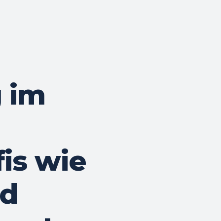
 im
is wie
nd