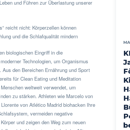
Leben und Führen zur Überlastung unserer
“ reicht nicht: Körperzellen können
lung und die Schlafqualität mindern
MA
n biologischen Eingriff in die
K
s moderner Technologien, um Organismus
J
. Aus den Bereichen Ernährung und Sport
F
ereits für Clean Eating und Meditation
K
 Menschen weltweit verwendet, um
H
nden zu stärken. Athleten wie Marcelo von
H
Llorente von Atlético Madrid biohacken Ihre
B
hlafsystem, vermeiden negative
P
n Körper und zeigen den Weg zum neuen
b