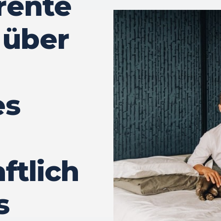
rente
 über
es
ftlich
s