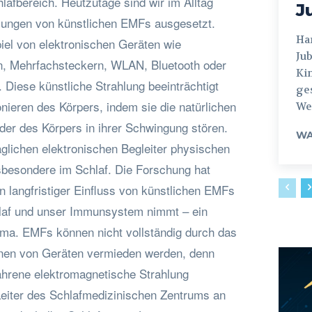
afbereich. Heutzutage sind wir im Alltag
J
hlungen von künstlichen EMFs ausgesetzt.
Hamburg
el von elektronischen Geräten wie
Jub
n, Mehrfachsteckern, WLAN, Bluetooth oder
Ki
Diese künstliche Strahlung beeinträchtigt
ges
nieren des Körpers, indem sie die natürlichen
Weg
der des Körpers in ihrer Schwingung stören.
WA
äglichen elektronischen Begleiter physischen
sbesondere im Schlaf. Die Forschung hat
 langfristiger Einfluss von künstlichen EMFs
hlaf und unser Immunsystem nimmt – ein
ma. EMFs können nicht vollständig durch das
rnen von Geräten vermieden werden, denn
ahrene elektromagnetische Strahlung
 Leiter des Schlafmedizinischen Zentrums an