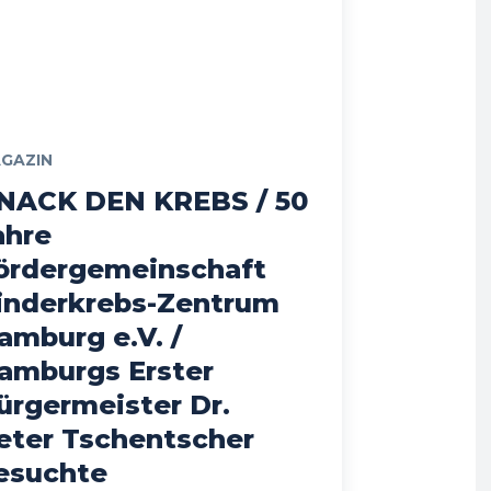
GAZIN
NACK DEN KREBS / 50
ahre
ördergemeinschaft
inderkrebs-Zentrum
amburg e.V. /
amburgs Erster
ürgermeister Dr.
eter Tschentscher
esuchte