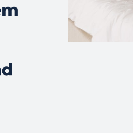
em
nd