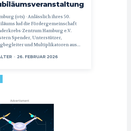
ubiläumsveranstaltung
 (ots) - Anlässlich ihres 50.
iläums lud die Fördergemeinschaft
nderkrebs-Zentrum Hamburg e.V.
tern Spender, Unterstützer,
begleiter und Multiplikatoren aus...
LTER
-
26. FEBRUAR 2026
Advertisment