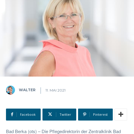
WALTER
11. MAI 2021
Facebook
Twitter
Pinterest
Bad Berka (ots) – Die Pflegedirektorin der Zentralklinik Bad