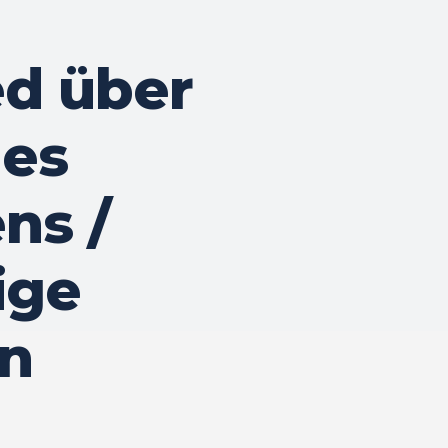
ed über
des
ns /
ige
in