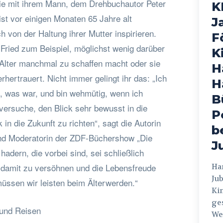
die mit ihrem Mann, dem Drehbuchautor Peter
K
ist vor einigen Monaten 65 Jahre alt
J
h von der Haltung ihrer Mutter inspirieren.
F
 Fried zum Beispiel, möglichst wenig darüber
K
 Alter manchmal zu schaffen macht oder sie
H
rhertrauert. Nicht immer gelingt ihr das: „Ich
H
 was war, und bin wehmütig, wenn ich
B
versuche, den Blick sehr bewusst in die
P
in die Zukunft zu richten“, sagt die Autorin
b
und Moderatorin der ZDF-Büchershow „Die
J
hadern, die vorbei sind, sei schließlich
ch damit zu versöhnen und die Lebensfreude
Hamburg
Jub
müssen wir leisten beim Älterwerden.“
Ki
ges
 und Reisen
Weg