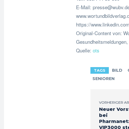
E-Mail:
presse@wubv.d
www.wortundbildverlag.
https://www.linkedin.co
Original-Content von: Wo
Gesundheitsmeldungen, ü
Quelle:
ots
BILD
TAGS
SENIOREN
VORHERIGER AR
Neuer Vors
bei
Pharmanet
VIP3000 ste