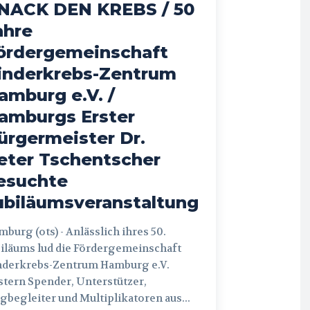
NACK DEN KREBS / 50
ahre
ördergemeinschaft
inderkrebs-Zentrum
amburg e.V. /
amburgs Erster
ürgermeister Dr.
eter Tschentscher
esuchte
ubiläumsveranstaltung
 (ots) - Anlässlich ihres 50.
iläums lud die Fördergemeinschaft
nderkrebs-Zentrum Hamburg e.V.
tern Spender, Unterstützer,
begleiter und Multiplikatoren aus...