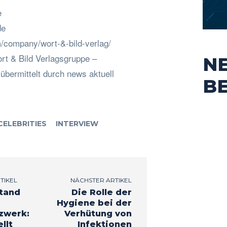
e
de
m/company/wort-&-bild-verlag/
rt & Bild Verlagsgruppe –
N
bermittelt durch news aktuell
B
CELEBRITIES
INTERVIEW
TIKEL
NÄCHSTER ARTIKEL
tand
Die Rolle der
Hygiene bei der
zwerk:
Verhütung von
llt
Infektionen