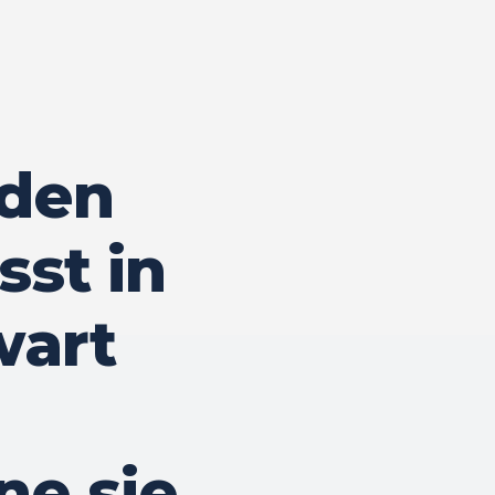
 den
sst in
wart
ne sie