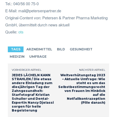
Tel.: 040/56 00 75-0
E-Mail:
mail@petersenpartner.de
Original-Content von: Petersen & Partner Pharma Marketing
GmbH, übermittelt durch news aktuell
Quelle:
ots
TAGS
ARZNEIMITTEL
BILD
GESUNDHEIT
MEDIZIN
UMFRAGE
VORHERIGER ARTIKEL
NÄCHSTER ARTIKEL
JEDES LÄCHELN KANN
Weltverhütungstag 2023
STRAHLEN / Die etwas
– Aktuelle Umfrage: Wie
andere Einladung zum
steht es um das
diesjährigen Tag der
Selbstbestimmungsrecht
Zahngesundheit:
von Frauen im Hinblick
Starfotograf Kristian
auf die
Schuller und Dental-
Notfallkontrazeption
Expertin Nancy Djelassi
(Pille danach)
sorgen für helle
Begeisterung