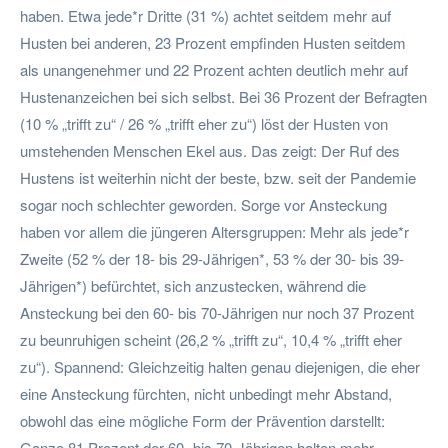
haben. Etwa jede*r Dritte (31 %) achtet seitdem mehr auf
Husten bei anderen, 23 Prozent empfinden Husten seitdem
als unangenehmer und 22 Prozent achten deutlich mehr auf
Hustenanzeichen bei sich selbst. Bei 36 Prozent der Befragten
(10 % „trifft zu“ / 26 % „trifft eher zu“) löst der Husten von
umstehenden Menschen Ekel aus. Das zeigt: Der Ruf des
Hustens ist weiterhin nicht der beste, bzw. seit der Pandemie
sogar noch schlechter geworden. Sorge vor Ansteckung
haben vor allem die jüngeren Altersgruppen: Mehr als jede*r
Zweite (52 % der 18- bis 29-Jährigen*, 53 % der 30- bis 39-
Jährigen*) befürchtet, sich anzustecken, während die
Ansteckung bei den 60- bis 70-Jährigen nur noch 37 Prozent
zu beunruhigen scheint (26,2 % „trifft zu“, 10,4 % „trifft eher
zu“). Spannend: Gleichzeitig halten genau diejenigen, die eher
eine Ansteckung fürchten, nicht unbedingt mehr Abstand,
obwohl das eine mögliche Form der Prävention darstellt:
Ganze 81 Prozent der 60- bis 70-Jährigen halten mehr