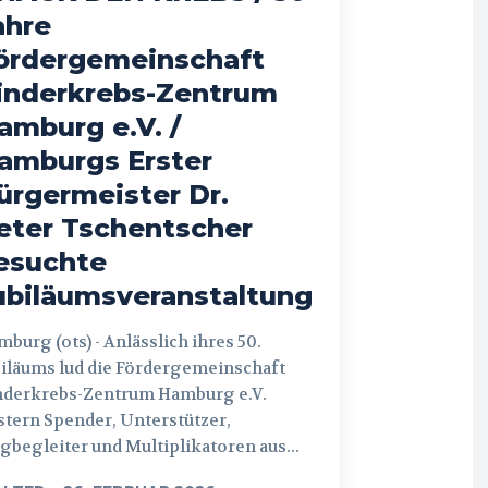
ahre
ördergemeinschaft
inderkrebs-Zentrum
amburg e.V. /
amburgs Erster
ürgermeister Dr.
eter Tschentscher
esuchte
ubiläumsveranstaltung
 (ots) - Anlässlich ihres 50.
iläums lud die Fördergemeinschaft
nderkrebs-Zentrum Hamburg e.V.
tern Spender, Unterstützer,
begleiter und Multiplikatoren aus...