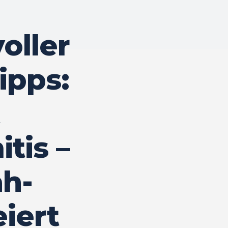
oller
ipps:
tis –
h-
iert