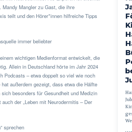
J
. Mandy Mangler zu Gast, die ihre
F
is teilt und den Hörer*innen hilfreiche Tipps
K
H
squelle immer beliebter
H
B
einem wichtigen Medienformat entwickelt, die
P
tig. Allein in Deutschland hörte im Jahr 2024
b
ch Podcasts – etwa doppelt so viel wie noch
J
e hat außerdem gezeigt, dass etwa die Hälfte
 sich besonders für Gesundheit und Medizin
Hamburg
Jub
tzt auch der „Leben mit Neurodermitis – Der
Ki
ges
Weg
“ sprechen