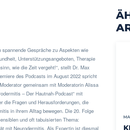
Ä
acebook
Twitter
Pinterest
WhatsApp
AR
n spannende Gespräche zu Aspekten wie
ndheit, Unterstützungsangeboten, Therapie
nn, wie die Zeit vergeht!“, stellt Dr. Max
Premiere des Podcasts im August 2022 spricht
-Moderator gemeinsam mit Moderatorin Alissa
rodermitis – Der Hautnah-Podcast“ mit
r die Fragen und Herausforderungen, die
tis in ihrem Alltag bewegen. Die 20. Folge
MA
ensiblen und oft tabuisierten Thema:
K
tät mit Neurodermitis. Als Expertin ist diesmal