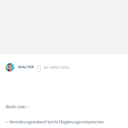
WALTER
24. MÄRZ 2021
Facebook
Twitter
Pinterest
Wha
Berlin (ots) –
– Verordnungsentwurf bricht Regierungsversprechen