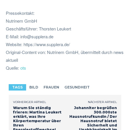
Pressekontakt:
Nutrinem GmbH
Geschäftsführer: Thorsten Leukert
E-Mail:
info@supplera.de
Website: https://www.supplera.de/
Original-Content von: Nutrinem GmbH, übermittelt durch news
aktuell
Quelle:
ots
TAGS
BILD
FRAUEN
GESUNDHEIT
VORHERIGER ARTIKEL
NÄCHSTER ARTIKEL
Warum Sie ständig
Johanniter begrüßen
frieren: Martina Leukert
300.000ste
erklärt, was Ihre
Hausnotrufkundin / Der
Körpertemperatur über
Hausnotruf bietet
Ihren
Sicherheit und
Energiestoffwechsel
Unabhängigkeit im