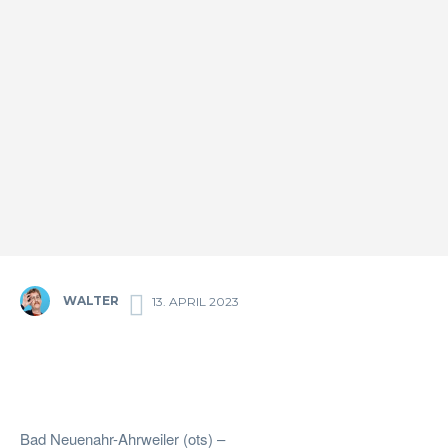
WALTER
13. APRIL 2023
Facebook
Twitter
Pinterest
Wha
Bad Neuenahr-Ahrweiler (ots) –