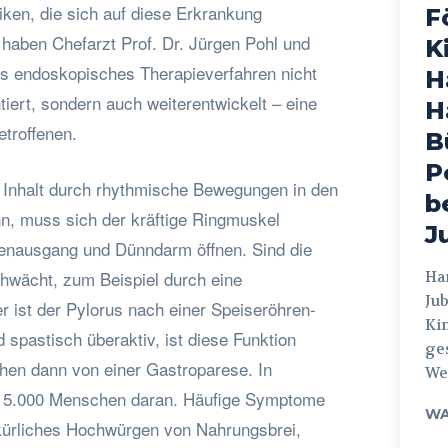
iken, die sich auf diese Erkrankung
F
 haben Chefarzt Prof. Dr. Jürgen Pohl und
K
es endoskopisches Therapieverfahren nicht
H
tiert, sondern auch weiterentwickelt – eine
H
etroffenen.
B
P
 Inhalt durch rhythmische Bewegungen in den
b
, muss sich der kräftige Ringmuskel
J
enausgang und Dünndarm öffnen. Sind die
ächt, zum Beispiel durch eine
Hamburg
Jub
r ist der Pylorus nach einer Speiseröhren-
Ki
spastisch überaktiv, ist diese Funktion
ges
chen dann von einer Gastroparese. In
Weg
a 5.000 Menschen daran. Häufige Symptome
WA
kürliches Hochwürgen von Nahrungsbrei,