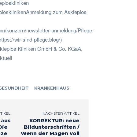
pioskliniken
iosklinikenAnmeldung zum Asklepios
om/konzern/newsletter-anmeldung/Pflege-
ttps://wir-sind-pflege.blog/)
sklepios Kliniken GmbH & Co. KGaA,
ktuell
GESUNDHEIT
KRANKENHAUS
TIKEL
NÄCHSTER ARTIKEL
 aus
KORREKTUR: neue
Die
Bildunterschriften /
nze
Wenn der Magen voll