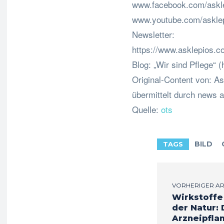
www.facebook.com/askle
www.youtube.com/asklep
Newsletter:
https://www.asklepios.c
Blog: „Wir sind Pflege“ (h
Original-Content von: A
übermittelt durch news a
Quelle:
ots
BILD
TAGS
VORHERIGER AR
Wirkstoffe
der Natur: 
Arzneipfla