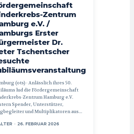
ördergemeinschaft
inderkrebs-Zentrum
amburg e.V. /
amburgs Erster
ürgermeister Dr.
eter Tschentscher
esuchte
ubiläumsveranstaltung
 (ots) - Anlässlich ihres 50.
iläums lud die Fördergemeinschaft
nderkrebs-Zentrum Hamburg e.V.
tern Spender, Unterstützer,
begleiter und Multiplikatoren aus...
LTER
-
26. FEBRUAR 2026