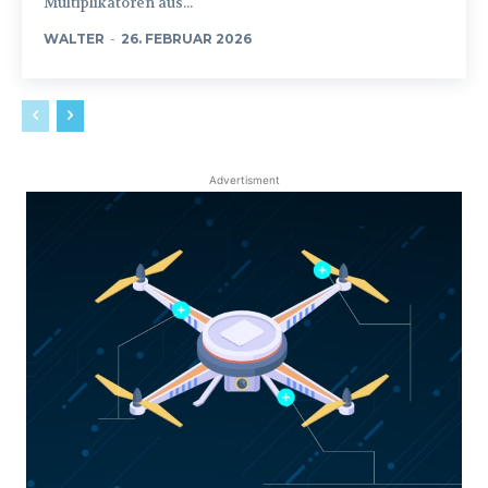
Multiplikatoren aus...
WALTER
-
26. FEBRUAR 2026
Advertisment