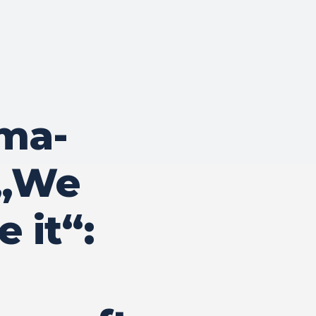
ma-
 „We
 it“: