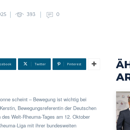
025
393
0
Ä
cebook
Twitter
Pinterest
AR
onne scheint – Bewegung ist wichtig bei
 Kerstin, Bewegungsreferentin der Deutschen
h des Welt-Rheuma-Tages am 12. Oktober
Rheuma-Liga mit ihrer bundesweiten