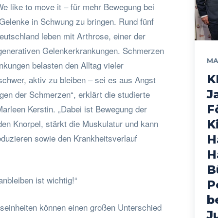
 like to move it – für mehr Bewegung bei
e Gelenke in Schwung zu bringen. Rund fünf
utschland leben mit Arthrose, einer der
egenerativen Gelenkerkrankungen. Schmerzen
MA
ungen belasten den Alltag vieler
K
s schwer, aktiv zu bleiben – sei es aus Angst
J
gen der Schmerzen“, erklärt die studierte
F
Marleen Kerstin. „Dabei ist Bewegung der
den Knorpel, stärkt die Muskulatur und kann
K
duzieren sowie den Krankheitsverlauf
H
H
B
bleiben ist wichtig!“
P
b
seinheiten können einen großen Unterschied
J