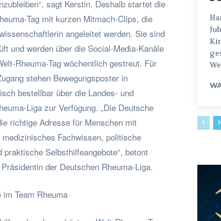
nzubleiben“, sagt Kerstin. Deshalb startet die
euma-Tag mit kurzen Mitmach-Clips, die
Hamburg
Jub
wissenschaftlerin angeleitet werden. Sie sind
Ki
rüft und werden über die Social-Media-Kanäle
ges
elt-Rheuma-Tag wöchentlich gestreut. Für
Weg
ugang stehen Bewegungsposter in
WA
isch bestellbar über die Landes- und
heuma-Liga zur Verfügung. „Die Deutsche
ie richtige Adresse für Menschen mit
n medizinisches Fachwissen, politische
 praktische Selbsthilfeangebote“, betont
 Präsidentin der Deutschen Rheuma-Liga.
e im Team Rheuma