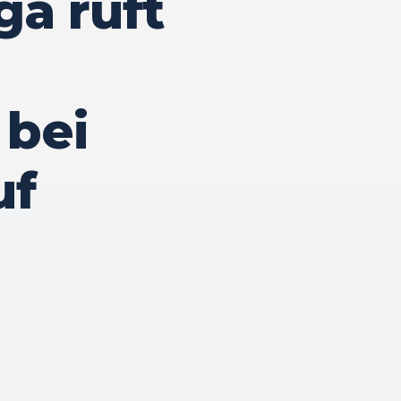
a ruft
bei
uf