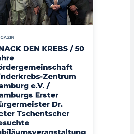
GAZIN
NACK DEN KREBS / 50
ahre
ördergemeinschaft
inderkrebs-Zentrum
amburg e.V. /
amburgs Erster
ürgermeister Dr.
eter Tschentscher
esuchte
ubiläumsveranstaltung