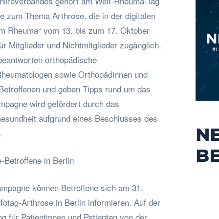
hilfeverbandes gehört am Welt-Rheuma-Tag
 zum Thema Arthrose, die in der digitalen
am Rheuma“ vom 13. bis zum 17. Oktober
 für Mitglieder und Nichtmitglieder zugänglich.
beantworten orthopädische
Rheumatologen sowie Orthopädinnen und
Betroffenen und geben Tipps rund um das
mpagne wird gefördert durch das
Gesundheit aufgrund eines Beschlusses des
N
.
B
-Betroffene in Berlin
mpagne können Betroffene sich am 31.
otag-Arthrose in Berlin informieren. Auf der
g für Patientinnen und Patienten von der