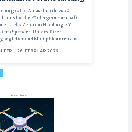
 (ots) - Anlässlich ihres 50.
iläums lud die Fördergemeinschaft
nderkrebs-Zentrum Hamburg e.V.
tern Spender, Unterstützer,
begleiter und Multiplikatoren aus...
LTER
-
26. FEBRUAR 2026
Advertisment