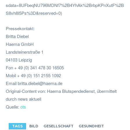
sdata=8UFbeqNU796MDNf7%2B4YhAk%2BrbpKPnXutF%2B
S8vh8I5Ps%3D&reserved=0)
Pressekontakt:
Britta Diebel
Haema GmbH
Landsteinerstraße 1
04103 Leipzig
Fon + 49 (0) 341 478 30 16505
Mobil + 49 (0) 151 2155 1092
Email
britta.diebel@haema.de
Original-Content von: Haema Blutspendedienst, übermittelt
durch news aktuell
Quelle:
ots
TAGS
BILD
GESELLSCHAFT
GESUNDHEIT