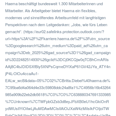
Haema beschäftigt bundesweit 1.300 Mitarbeiterinnen und
Mitarbeiter. Als Arbeitgeber bietet Haema ein flexibles,
modernes und sinnstiftendes Arbeitsumfeld mit langfristigen
Perspektiven nach dem Leitgedanken: „Jobs, wie fürs Leben
gemacht“. (https://eur02.safelinks.protection.outlook.com/?
url=https%3A%2F%2Fkarriere.haema.de%2F%3Futm_source
%3Dgooglesearch%26utm_medium%3Dpaid_ad%26utm_ca
mpaign%3Deb_2025%26gad_source%3D1%26gad_campaign
id%3D22482514930%26gclid%3DCj0KCQjw0qTCBhCmARIs
AAj8C4bJDIDSXfBiy5XNPsCqmeDYIXaP61GV42JYa_ATY4n
jP4L-OlOu4ccaAu1-
EALw_wcB&data=05%7C02%7CBritta.Diebel%40haema.de%
7C95ba6d4a064d4e33c59808ddc24a8fa1%7C4956b16b43264
985a909b22eb2db5618%7C0%7C0%7C638880347691333985
%7CUnknown%7CTWFpbGZsb3d8eyJFbXB0eU1hcGkiOnR
ydWUsIlYiOiIwLjAuMDAwMCIsIlAiOiJXaW4zMiIsIkFOIjoiTW
FpbCIsIldUIjoyfQ%3D%3D%7C0%7C%7C%7C&sdata=UsRe