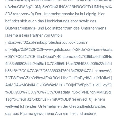
uAzlauCRA3gC10Mp5V0ObXUNC%2BhRQO0TxUMHxpw%
3D&reserved=0) Der Unternehmenssitz ist in Leipzig, hier
befindet sich auch das Hochleistungslabor sowie das
Blutverarbeitungs- und Logistikzentrum des Unternehmens.
Haema ist ein Partner von Grifols
(https://eur02.safelinks.protection.outlook.com/?
url=https%3A%2F%2Fwww.grifols.com%2Fde%2Fhome&data
=05%7C02%7CBritta.Diebel%40haema.de%7C95ba6d4a064d
4e33c59808ddc24a8fa1%7C4956b16b43264985a909b22eb2d
b5618%7C0%7C0%7C638880347691347838%7CUnknown%
7CTWFpbGZsb3d8eyJFbXB0eU1hcGkiOnRydWUsIlYiOiIwLj
AuMDAwMCIsIlAiOiJXaW4zMiIsIkFOIjoiTWFpbCIsIldUIjoyfQ
%3D%3D%7C0%7C%7C%7C&sdata=t8bxTvNEitqnIVMQSq
TsgYxOfeuPJzr5rbbn3zR7mKA%3D&reserved=0), einem
weltweit führenden Unternehmen der Gesundheitsbranche,
das aus Plasma gewonnene Arzneimittel und andere