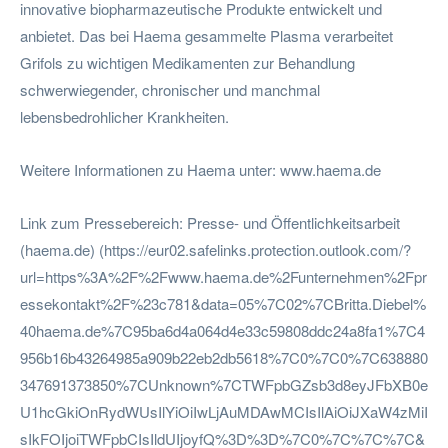
innovative biopharmazeutische Produkte entwickelt und
anbietet. Das bei Haema gesammelte Plasma verarbeitet
Grifols zu wichtigen Medikamenten zur Behandlung
schwerwiegender, chronischer und manchmal
lebensbedrohlicher Krankheiten.
Weitere Informationen zu Haema unter: www.haema.de
Link zum Pressebereich: Presse- und Öffentlichkeitsarbeit
(haema.de) (https://eur02.safelinks.protection.outlook.com/?
url=https%3A%2F%2Fwww.haema.de%2Funternehmen%2Fpr
essekontakt%2F%23c781&data=05%7C02%7CBritta.Diebel%
40haema.de%7C95ba6d4a064d4e33c59808ddc24a8fa1%7C4
956b16b43264985a909b22eb2db5618%7C0%7C0%7C638880
347691373850%7CUnknown%7CTWFpbGZsb3d8eyJFbXB0e
U1hcGkiOnRydWUsIlYiOiIwLjAuMDAwMCIsIlAiOiJXaW4zMiI
sIkFOIjoiTWFpbCIsIldUIjoyfQ%3D%3D%7C0%7C%7C%7C&