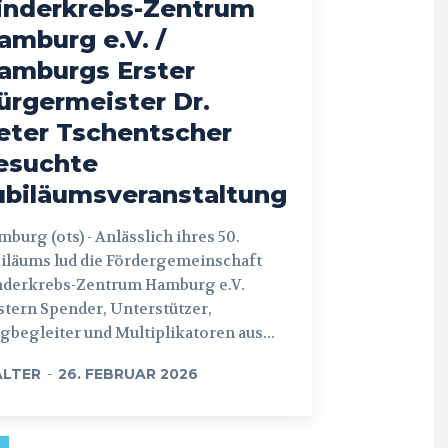
inderkrebs-Zentrum
amburg e.V. /
amburgs Erster
ürgermeister Dr.
eter Tschentscher
esuchte
ubiläumsveranstaltung
 (ots) - Anlässlich ihres 50.
iläums lud die Fördergemeinschaft
nderkrebs-Zentrum Hamburg e.V.
tern Spender, Unterstützer,
begleiter und Multiplikatoren aus...
LTER
-
26. FEBRUAR 2026