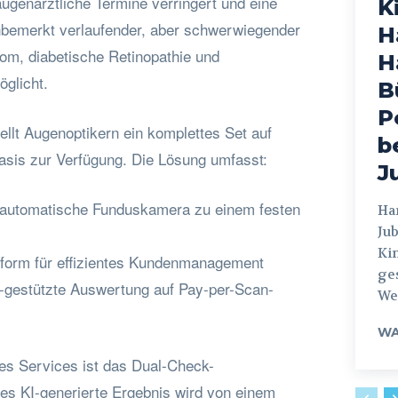
ugenärztliche Termine verringert und eine
K
nbemerkt verlaufender, aber schwerwiegender
H
m, diabetische Retinopathie und
H
glicht.
B
P
ellt Augenoptikern ein komplettes Set auf
b
Basis zur Verfügung. Die Lösung umfasst:
J
llautomatische Funduskamera zu einem festen
Hamburg
Jub
Ki
tform für effizientes Kundenmanagement
ges
I-gestützte Auswertung auf Pay-per-Scan-
Weg
WA
es Services ist das Dual-Check-
des KI-generierte Ergebnis wird von einem