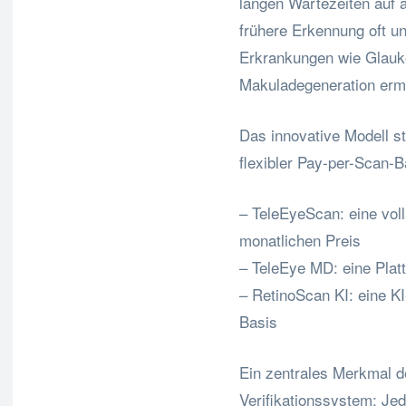
langen Wartezeiten auf a
frühere Erkennung oft u
Erkrankungen wie Glauko
Makuladegeneration ermö
Das innovative Modell st
flexibler Pay-per-Scan-
– TeleEyeScan: eine vo
monatlichen Preis
– TeleEye MD: eine Plat
– RetinoScan KI: eine K
Basis
Ein zentrales Merkmal d
Verifikationssystem: Je