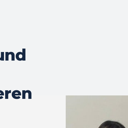
und
eren