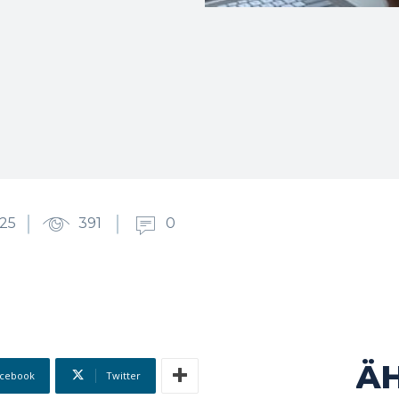
25
391
0
Ä
cebook
Twitter