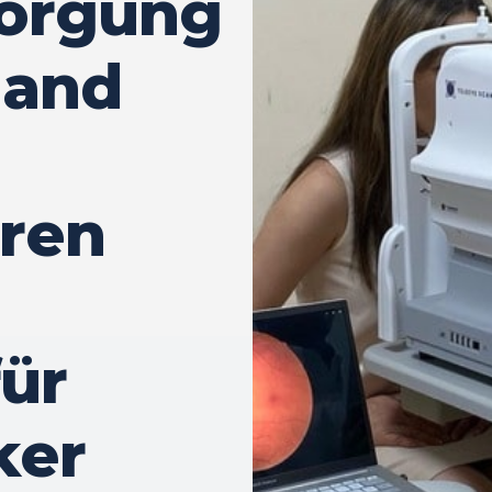
orgung
land
aren
ür
ker