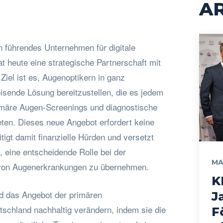
AR
führendes Unternehmen für digitale
t heute eine strategische Partnerschaft mit
iel ist es, Augenoptikern in ganz
sende Lösung bereitzustellen, die es jedem
imäre Augen-Screenings und diagnostische
eten. Dieses neue Angebot erfordert keine
tigt damit finanzielle Hürden und versetzt
, eine entscheidende Rolle bei der
MA
 von Augenerkrankungen zu übernehmen.
K
d das Angebot der primären
J
schland nachhaltig verändern, indem sie die
F