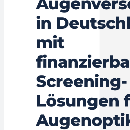
Augenvers
in Deutsch
mit
finanzierb
Screening-
Lösungen f
Augenopti