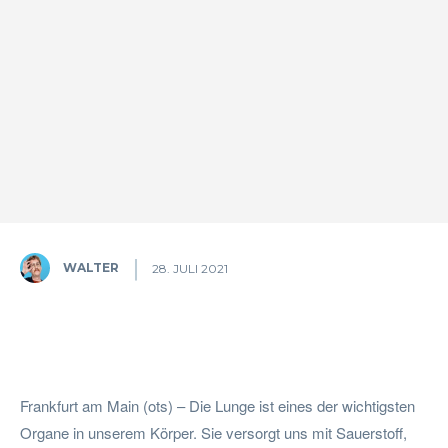
WALTER
28. JULI 2021
Facebook
Twitter
Pinterest
W
Frankfurt am Main (ots) – Die Lunge ist eines der wichtigsten
Organe in unserem Körper. Sie versorgt uns mit Sauerstoff,