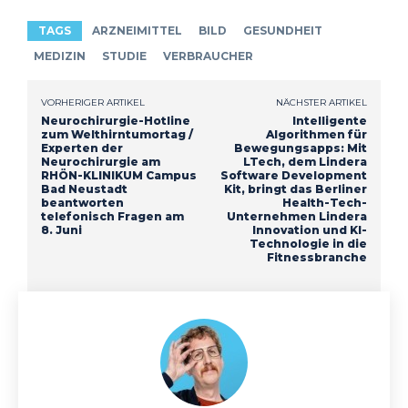
TAGS
ARZNEIMITTEL
BILD
GESUNDHEIT
MEDIZIN
STUDIE
VERBRAUCHER
VORHERIGER ARTIKEL
NÄCHSTER ARTIKEL
Neurochirurgie-Hotline
Intelligente
zum Welthirntumortag /
Algorithmen für
Experten der
Bewegungsapps: Mit
Neurochirurgie am
LTech, dem Lindera
RHÖN-KLINIKUM Campus
Software Development
Bad Neustadt
Kit, bringt das Berliner
beantworten
Health-Tech-
telefonisch Fragen am
Unternehmen Lindera
8. Juni
Innovation und KI-
Technologie in die
Fitnessbranche