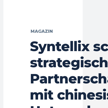
MAGAZIN
Syntellix s
strategisc
Partnersch
mit chines