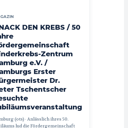
GAZIN
NACK DEN KREBS / 50
ahre
ördergemeinschaft
inderkrebs-Zentrum
amburg e.V. /
amburgs Erster
ürgermeister Dr.
eter Tschentscher
esuchte
ubiläumsveranstaltung
 (ots) - Anlässlich ihres 50.
iläums lud die Fördergemeinschaft