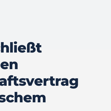
chließt
hen
aftsvertrag
ischem