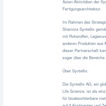
Asien-Aktivitäten der Sy
Fertigungsarchitektur.
Im Rahmen des Strategis
Shamora Syntellix gemäß
mit Rohstoffen, Legierun
anderen Produkten aus 
dieser Partnerschaft ka
sogar über die Bereiche
Über Syntellix:
Die Syntellix AG, ein glo
Life Science, ist als e
für bioabsorbierbare met
auf 5 Kontinenten und Z