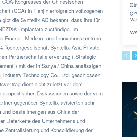
7. COA-Kongresses der Chinesischen
Ki
aft (COA) in Tianjin erfolgreich vollzogenen
ges
 gibt die Syntellix AG bekannt, dass ihre für
Weg
NEZIX®-Implantate zuständige, im
WA
und Finanz-, Medizin- und Innovationszentrum
-Tochtergesellschaft Syntellix Asia Private
hen Partnerschaftsliefervertrag („Strategic
ement“) mit der in Sanya / China ansässigen
 Industry Technology Co., Ltd. geschlossen
tsvertrag dient nicht zuletzt vor dem
en geopolitischen Diskussionen sowie der vom
rtner gegenüber Syntellix avisierten sehr
n und Bestellmengen aus China der
 der Lieferkette des Unternehmens und
che Zentralisierung und Konsolidierung der