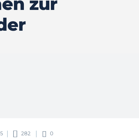
en zur
der
25
282
0