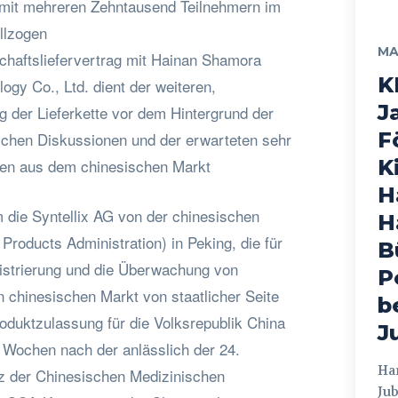
 mit mehreren Zehntausend Teilnehmern im
llzogen
MA
schaftsliefervertrag mit Hainan Shamora
K
logy Co., Ltd. dient der weiteren,
J
g der Lieferkette vor dem Hintergrund der
F
schen Diskussionen und der erwarteten sehr
gen aus dem chinesischen Markt
K
H
die Syntellix AG von der chinesischen
H
roducts Administration) in Peking, die für
B
gistrierung und die Überwachung von
P
 chinesischen Markt von staatlicher Seite
b
Produktzulassung für die Volksrepublik China
J
e Wochen nach der anlässlich der 24.
Hamburg
 der Chinesischen Medizinischen
Jub