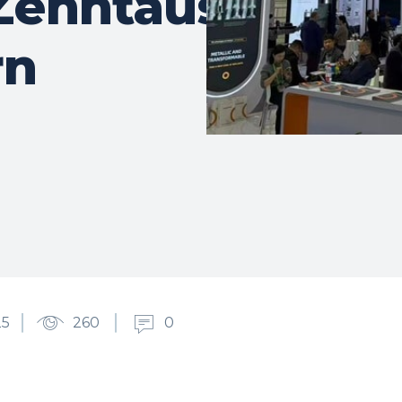
Zehntausend
rn
25
260
0