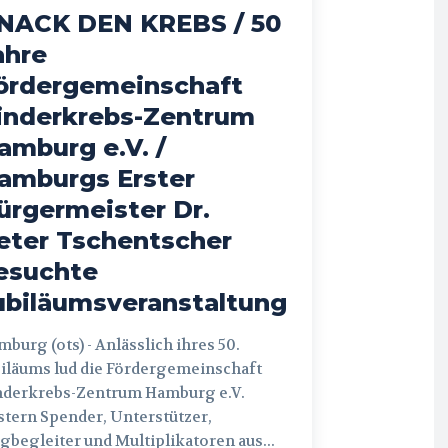
NACK DEN KREBS / 50
ahre
ördergemeinschaft
inderkrebs-Zentrum
amburg e.V. /
amburgs Erster
ürgermeister Dr.
eter Tschentscher
esuchte
ubiläumsveranstaltung
 (ots) - Anlässlich ihres 50.
iläums lud die Fördergemeinschaft
nderkrebs-Zentrum Hamburg e.V.
tern Spender, Unterstützer,
begleiter und Multiplikatoren aus...