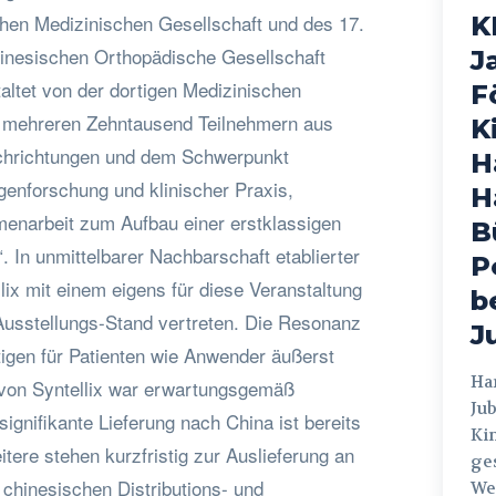
hen Medizinischen Gesellschaft und des 17.
K
nesischen Orthopädische Gesellschaft
J
taltet von der dortigen Medizinischen
F
it mehreren Zehntausend Teilnehmern aus
K
achrichtungen und dem Schwerpunkt
H
genforschung und klinischer Praxis,
H
menarbeit zum Aufbau einer erstklassigen
B
 In unmittelbarer Nachbarschaft etablierter
P
lix mit einem eigens für diese Veranstaltung
b
usstellungs-Stand vertreten. Die Resonanz
J
rtigen für Patienten wie Anwender äußerst
Hamburg
e von Syntellix war erwartungsgemäß
Jub
signifikante Lieferung nach China ist bereits
Ki
itere stehen kurzfristig zur Auslieferung an
ges
 chinesischen Distributions- und
Weg