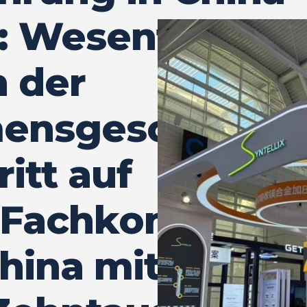
h: Wesentlicher
n der
ensgeschichte
ritt auf
 Fachkongress
China mit