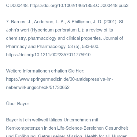
CD000448. https://doi.org/10.1002/14651858.CD000448.pub3
7. Barnes, J., Anderson, L. A., & Phillipson, J. D. (2001). St
John’s wort (Hypericum perforatum L.): a review of its
chemistry, pharmacology and clinical properties. Journal of
Pharmacy and Pharmacology, 53 (5), 583-600.
https://doi.org/10.1211/0022357011775910
Weitere Informationen erhalten Sie hier:
https://www.springermedizin.de/30-antidepressiva-im-
nebenwirkungscheck/51730652
Über Bayer
Bayer ist ein weltweit tätiges Unternehmen mit
Kernkompetenzen in den Life-Science-Bereichen Gesundheit
und Ernährung. Getreu seiner Mission „Health for all, Hunger