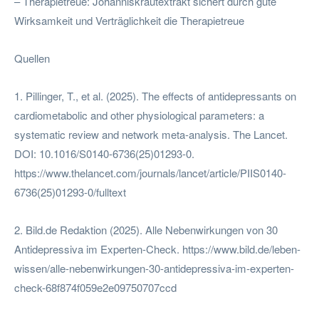
– Therapietreue: Johanniskrautextrakt sichert durch gute
Wirksamkeit und Verträglichkeit die Therapietreue
Quellen
1. Pillinger, T., et al. (2025). The effects of antidepressants on
cardiometabolic and other physiological parameters: a
systematic review and network meta-analysis. The Lancet.
DOI: 10.1016/S0140-6736(25)01293-0.
https://www.thelancet.com/journals/lancet/article/PIIS0140-
6736(25)01293-0/fulltext
2. Bild.de Redaktion (2025). Alle Nebenwirkungen von 30
Antidepressiva im Experten-Check. https://www.bild.de/leben-
wissen/alle-nebenwirkungen-30-antidepressiva-im-experten-
check-68f874f059e2e09750707ccd