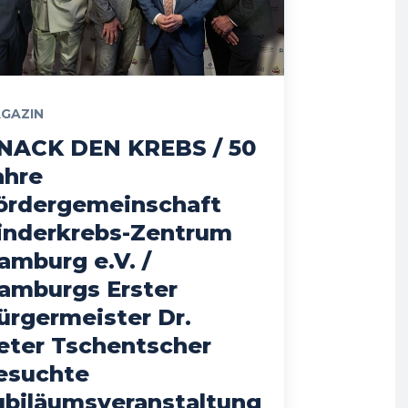
GAZIN
NACK DEN KREBS / 50
ahre
ördergemeinschaft
inderkrebs-Zentrum
amburg e.V. /
amburgs Erster
ürgermeister Dr.
eter Tschentscher
esuchte
ubiläumsveranstaltung