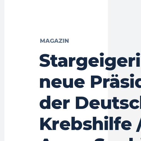
MAGAZIN
Stargeiger
neue Präsi
der Deuts
Krebshilfe 