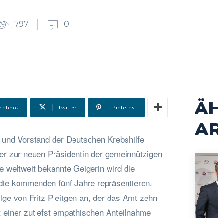
797
0
Ä
cebook
Twitter
Pinterest
AR
t und Vorstand der Deutschen Krebshilfe
r zur neuen Präsidentin der gemeinnützigen
e weltweit bekannte Geigerin wird die
 die kommenden fünf Jahre repräsentieren.
olge von Fritz Pleitgen an, der das Amt zehn
t einer zutiefst empathischen Anteilnahme