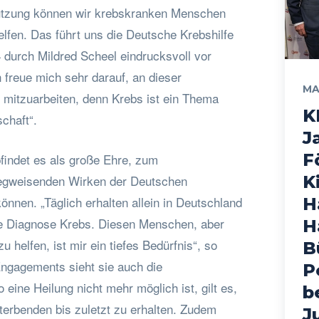
tützung können wir krebskranken Menschen
lfen. Das führt uns die Deutsche Krebshilfe
 durch Mildred Scheel eindrucksvoll vor
h freue mich sehr darauf, an dieser
MA
 mitzuarbeiten, denn Krebs ist ein Thema
K
schaft“.
J
F
indet es als große Ehre, zum
egweisenden Wirken der Deutschen
K
können. „Täglich erhalten allein in Deutschland
H
e Diagnose Krebs. Diesen Menschen, aber
H
 helfen, ist mir ein tiefes Bedürfnis“, so
B
Engagements sieht sie auch die
P
o eine Heilung nicht mehr möglich ist, gilt es,
b
terbenden bis zuletzt zu erhalten. Zudem
J