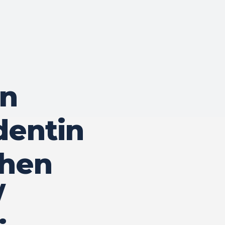
in
dentin
chen
/