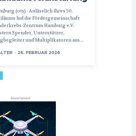
 (ots) - Anlässlich ihres 50.
iläums lud die Fördergemeinschaft
nderkrebs-Zentrum Hamburg e.V.
tern Spender, Unterstützer,
begleiter und Multiplikatoren aus...
LTER
-
26. FEBRUAR 2026
Advertisment