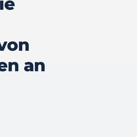
ie
von
gen an