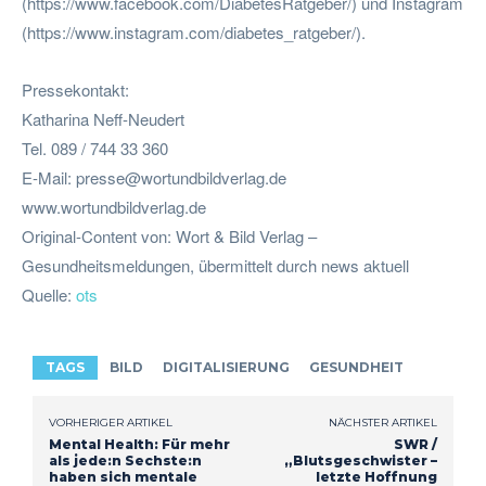
(https://www.facebook.com/DiabetesRatgeber/) und Instagram
(https://www.instagram.com/diabetes_ratgeber/).
Pressekontakt:
Katharina Neff-Neudert
Tel. 089 / 744 33 360
E-Mail:
presse@wortundbildverlag.de
www.wortundbildverlag.de
Original-Content von: Wort & Bild Verlag –
Gesundheitsmeldungen, übermittelt durch news aktuell
Quelle:
ots
TAGS
BILD
DIGITALISIERUNG
GESUNDHEIT
VORHERIGER ARTIKEL
NÄCHSTER ARTIKEL
Mental Health: Für mehr
SWR /
als jede:n Sechste:n
„Blutsgeschwister –
haben sich mentale
letzte Hoffnung