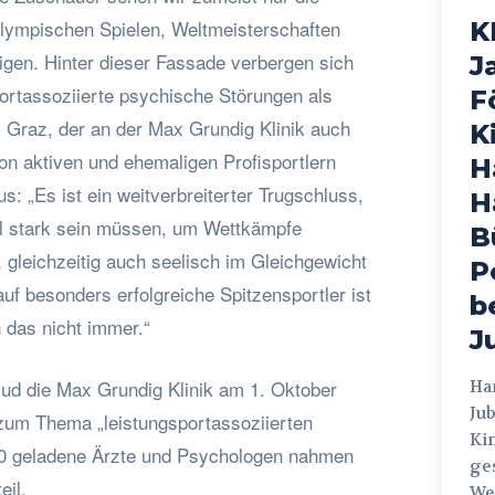
Olympischen Spielen, Weltmeisterschaften
K
igen. Hinter dieser Fassade verbergen sich
J
ortassoziierte psychische Störungen als
F
. Graz, der an der Max Grundig Klinik auch
K
n aktiven und ehemaligen Profisportlern
H
us: „Es ist ein weitverbreiterter Trugschluss,
H
al stark sein müssen, um Wettkämpfe
B
n, gleichzeitig auch seelisch im Gleichgewicht
P
uf besonders erfolgreiche Spitzensportler ist
b
 das nicht immer.“
J
lud die Max Grundig Klinik am 1. Oktober
Hamburg
Jub
zum Thema „leistungsportassoziierten
Ki
00 geladene Ärzte und Psychologen nahmen
ges
eil.
Weg