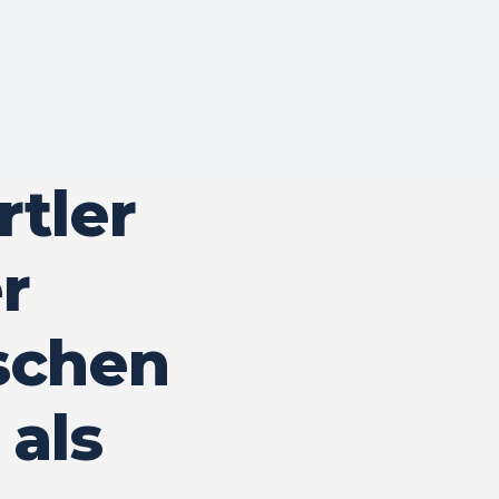
rtler
r
schen
als