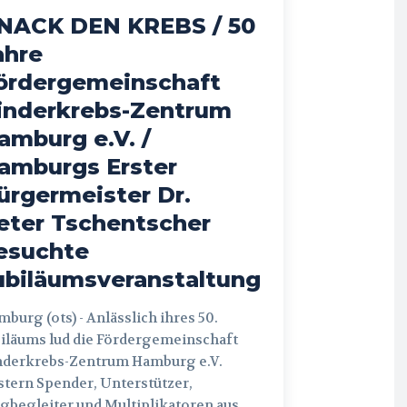
NACK DEN KREBS / 50
ahre
ördergemeinschaft
inderkrebs-Zentrum
amburg e.V. /
amburgs Erster
ürgermeister Dr.
eter Tschentscher
esuchte
ubiläumsveranstaltung
 (ots) - Anlässlich ihres 50.
iläums lud die Fördergemeinschaft
nderkrebs-Zentrum Hamburg e.V.
tern Spender, Unterstützer,
begleiter und Multiplikatoren aus...