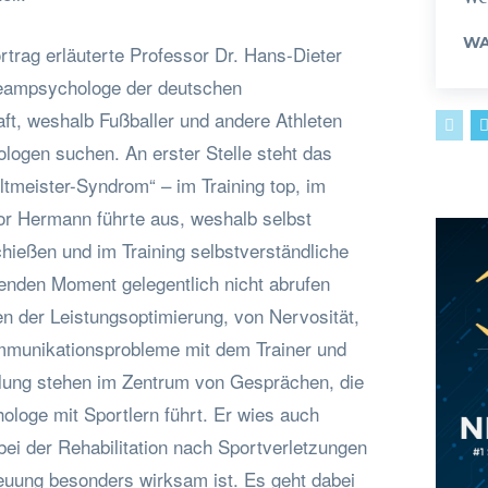
WA
trag erläuterte Professor Dr. Hans-Dieter
Teampsychologe der deutschen
ft, weshalb Fußballer und andere Athleten
logen suchen. An erster Stelle steht das
tmeister-Syndrom“ – im Training top, im
or Hermann führte aus, weshalb selbst
hießen und im Training selbstverständliche
enden Moment gelegentlich nicht abrufen
n der Leistungsoptimierung, von Nervosität,
mmunikationsprobleme mit dem Trainer und
lung stehen im Zentrum von Gesprächen, die
ologe mit Sportlern führt. Er wies auch
bei der Rehabilitation nach Sportverletzungen
euung besonders wirksam ist. Es geht dabei