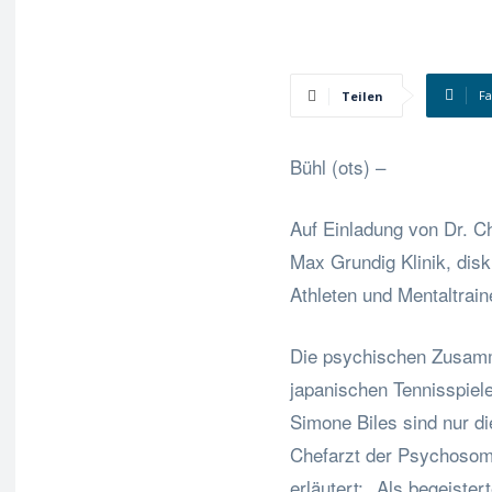
F
Teilen
Bühl (ots) –
Auf Einladung von Dr. C
Max Grundig Klinik, dis
Athleten und Mentaltrain
Die psychischen Zusamm
japanischen Tennisspiel
Simone Biles sind nur di
Chefarzt der Psychosoma
erläutert: „Als begeiste