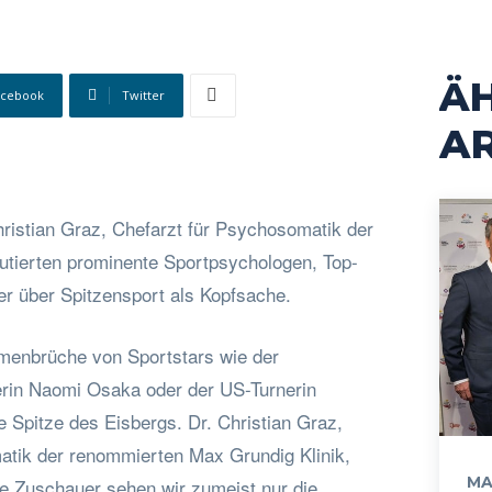
Ä
acebook
Twitter
AR
hristian Graz, Chefarzt für Psychosomatik der
kutierten prominente Sportpsychologen, Top-
er über Spitzensport als Kopfsache.
enbrüche von Sportstars wie der
erin Naomi Osaka oder der US-Turnerin
e Spitze des Eisbergs. Dr. Christian Graz,
tik der renommierten Max Grundig Klinik,
MA
rte Zuschauer sehen wir zumeist nur die