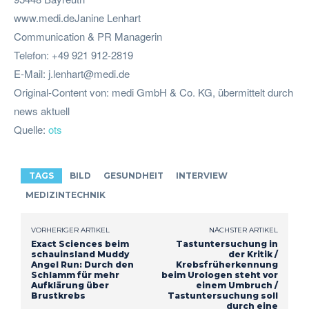
www.medi.deJanine Lenhart
Communication & PR Managerin
Telefon: +49 921 912-2819
E-Mail:
j.lenhart@medi.de
Original-Content von: medi GmbH & Co. KG, übermittelt durch
news aktuell
Quelle:
ots
TAGS
BILD
GESUNDHEIT
INTERVIEW
MEDIZINTECHNIK
VORHERIGER ARTIKEL
NÄCHSTER ARTIKEL
Exact Sciences beim
Tastuntersuchung in
schauinsland Muddy
der Kritik /
Angel Run: Durch den
Krebsfrüherkennung
Schlamm für mehr
beim Urologen steht vor
Aufklärung über
einem Umbruch /
Brustkrebs
Tastuntersuchung soll
durch eine