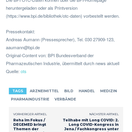
heruntergeladen oder als Printversion
(https://www.bpi.de/bibliothek/otc-daten) vorbestellt werden.
Pressekontakt:
Andreas Aumann (Pressesprecher), Tel. 030 27909-123,
aaumann@bpi.de
Original-Content von: BPI Bundesverband der
Pharmazeutischen Industrie, übermittelt durch news aktuell
Quelle:
ots
TAGS
ARZNEIMITTEL
BILD
HANDEL
MEDIZIN
PHARMAINDUSTRIE
VERBÄNDE
VORHERIGER ARTIKEL
NÄCHSTER ARTIKEL
Reha im Fokus /
Teilhabe mit Long COVID: 2.
DEGEMED bringt
Long COVID-Kongress in
Themen der
Jena / Fachkongress unter