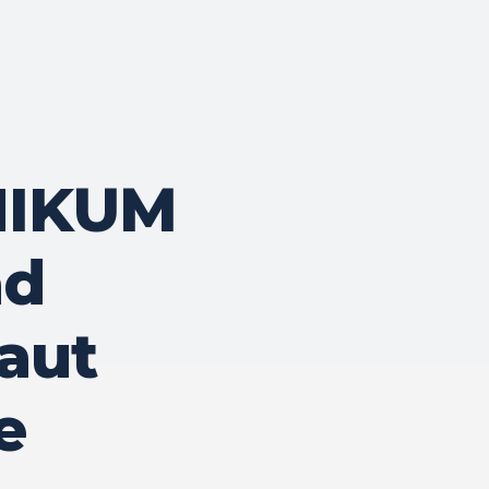
NIKUM
ad
aut
e