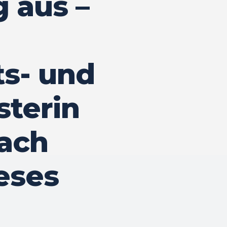
 aus –
s- und
sterin
lach
eses