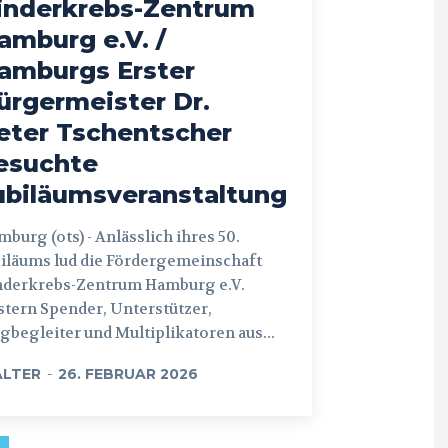
inderkrebs-Zentrum
amburg e.V. /
amburgs Erster
ürgermeister Dr.
eter Tschentscher
esuchte
ubiläumsveranstaltung
 (ots) - Anlässlich ihres 50.
iläums lud die Fördergemeinschaft
nderkrebs-Zentrum Hamburg e.V.
tern Spender, Unterstützer,
begleiter und Multiplikatoren aus...
LTER
-
26. FEBRUAR 2026