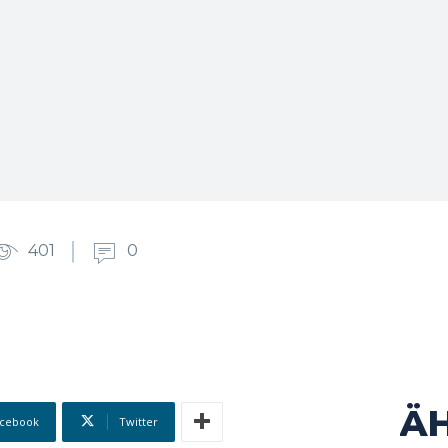
401
0
Ä
cebook
Twitter