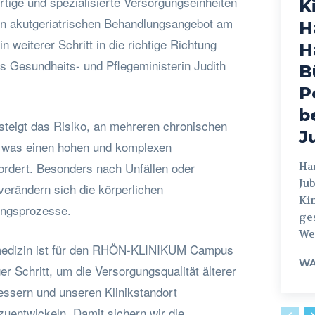
ige und spezialisierte Versorgungseinheiten
K
en akutgeriatrischen Behandlungsangebot am
H
weiterer Schritt in die richtige Richtung
H
s Gesundheits- und Pflegeministerin Judith
B
P
b
teigt das Risiko, an mehreren chronischen
J
, was einen hohen und komplexen
rdert. Besonders nach Unfällen oder
Hamburg
Jub
 verändern sich die körperlichen
Ki
ungsprozesse.
ges
Weg
medizin ist für den RHÖN-KLINIKUM Campus
WA
er Schritt, um die Versorgungsqualität älterer
essern und unseren Klinikstandort
rzuentwickeln. Damit sichern wir die