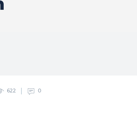
n
622
0