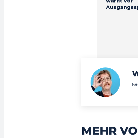
warnt vor
Ausgangss
W
ht
MEHR VO