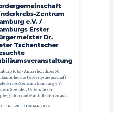
ördergemeinschaft
inderkrebs-Zentrum
amburg e.V. /
amburgs Erster
ürgermeister Dr.
eter Tschentscher
esuchte
ubiläumsveranstaltung
 (ots) - Anlässlich ihres 50.
iläums lud die Fördergemeinschaft
nderkrebs-Zentrum Hamburg e.V.
tern Spender, Unterstützer,
begleiter und Multiplikatoren aus...
LTER
-
26. FEBRUAR 2026