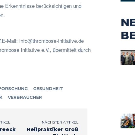
che Erkenntnisse berücksichtigen und
en.
N
B
V.E-Mail:
info@thrombose-initiative.de
ombose Initiative e.V., übermittelt durch
FORSCHUNG
GESUNDHEIT
K
VERBRAUCHER
TIKEL
NÄCHSTER ARTIKEL
treeck
Heilpraktiker Groß