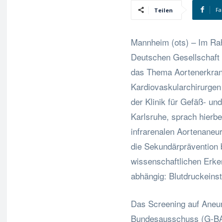
Fa
Teilen
Mannheim (ots) – Im Ra
Deutschen Gesellschaft f
das Thema Aortenerkran
Kardiovaskularchirurgen 
der Klinik für Gefäß- un
Karlsruhe, sprach hierb
infrarenalen Aortenaneu
die Sekundärprävention
wissenschaftlichen Erke
abhängig: Blutdruckeins
Das Screening auf Ane
Bundesausschuss (G-BA)