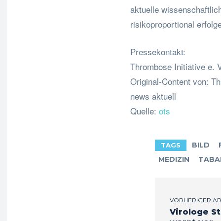
aktuelle wissenschaftli
risikoproportional erfolg
Pressekontakt:
Thrombose Initiative e. 
Original-Content von: Thr
news aktuell
Quelle:
ots
BILD
TAGS
MEDIZIN
TABA
VORHERIGER AR
Virologe S