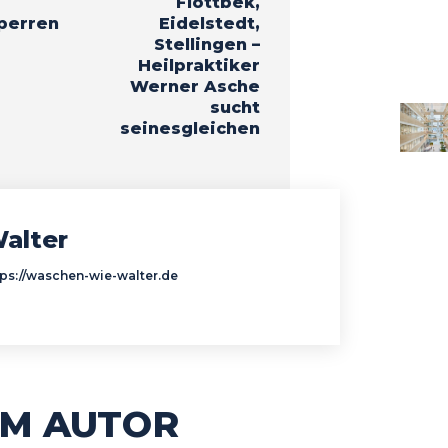
Flottbek,
perren
Eidelstedt,
Stellingen –
Heilpraktiker
Werner Asche
sucht
seinesgleichen
alter
tps://waschen-wie-walter.de
M AUTOR