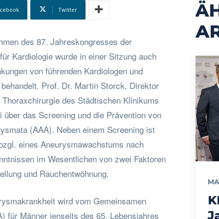
Ä
cebook
Twitter
AR
hmen des 87. Jahreskongresses der
ür Kardiologie wurde in einer Sitzung auch
kungen von führenden Kardiologen und
behandelt. Prof. Dr. Martin Storck, Direktor
d Thoraxchirurgie des Städtischen Klinikums
ei über das Screening und die Prävention von
rysmata (AAA). Neben einem Screening ist
 bzgl. eines Aneurysmawachstums nach
nntnissen im Wesentlichen von zwei Faktoren
tellung und Rauchentwöhnung.
MA
K
urysmakrankheit wird vom Gemeinsamen
J
 für Männer jenseits des 65. Lebensjahres