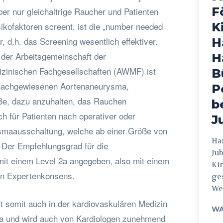
F
r nur gleichaltrige Raucher und Patienten
ikofaktoren screent, ist die „number needed
K
r, d.h. das Screening wesentlich effektiver.
H
 der Arbeitsgemeinschaft der
H
izinischen Fachgesellschaften (AWMF) ist
B
m nachgewiesenen Aortenaneurysma,
P
ße, dazu anzuhalten, das Rauchen
b
ch für Patienten nach operativer oder
J
ysmaausschaltung, welche ab einer Größe von
Hamburg
. Der Empfehlungsgrad für die
Jub
it einem Level 2a angegeben, also mit einem
Ki
ren Expertenkonsens.
ges
Weg
 somit auch in der kardiovaskulären Medizin
WA
ma und wird auch von Kardiologen zunehmend