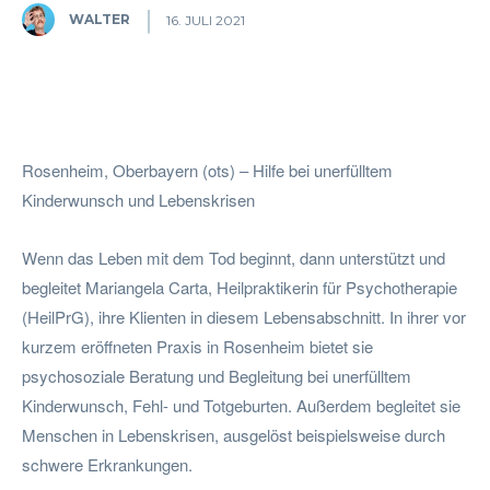
WALTER
16. JULI 2021
Facebook
Twitter
Pinterest
W
Rosenheim, Oberbayern (ots) – Hilfe bei unerfülltem
Kinderwunsch und Lebenskrisen
Wenn das Leben mit dem Tod beginnt, dann unterstützt und
begleitet Mariangela Carta, Heilpraktikerin für Psychotherapie
(HeilPrG), ihre Klienten in diesem Lebensabschnitt. In ihrer vor
kurzem eröffneten Praxis in Rosenheim bietet sie
psychosoziale Beratung und Begleitung bei unerfülltem
Kinderwunsch, Fehl- und Totgeburten. Außerdem begleitet sie
Menschen in Lebenskrisen, ausgelöst beispielsweise durch
schwere Erkrankungen.