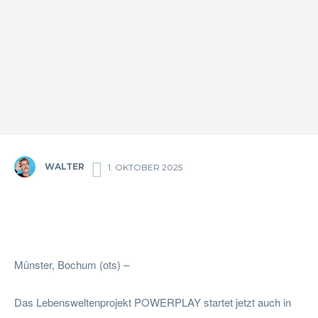
WALTER
1. OKTOBER 2025
Facebook
Twitter
Pinterest
Wha
Münster, Bochum (ots) –
Das Lebensweltenprojekt POWERPLAY startet jetzt auch in