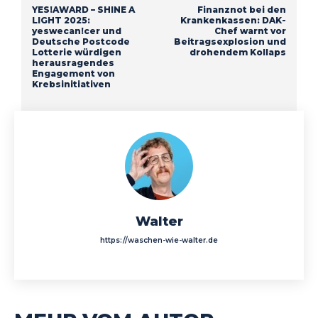
YES!AWARD – SHINE A
Finanznot bei den
LIGHT 2025:
Krankenkassen: DAK-
yeswecan!cer und
Chef warnt vor
Deutsche Postcode
Beitragsexplosion und
Lotterie würdigen
drohendem Kollaps
herausragendes
Engagement von
Krebsinitiativen
Walter
https://waschen-wie-walter.de