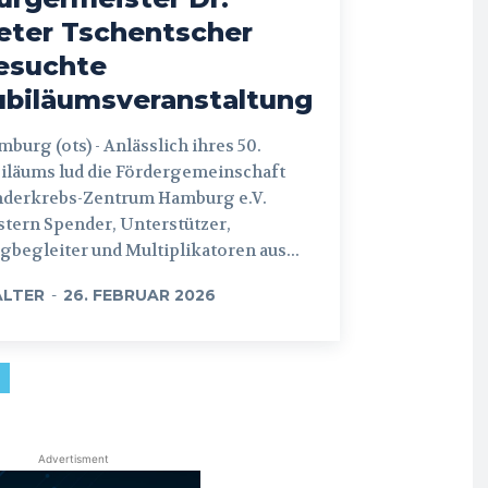
eter Tschentscher
esuchte
ubiläumsveranstaltung
 (ots) - Anlässlich ihres 50.
iläums lud die Fördergemeinschaft
nderkrebs-Zentrum Hamburg e.V.
tern Spender, Unterstützer,
begleiter und Multiplikatoren aus...
LTER
-
26. FEBRUAR 2026
Advertisment