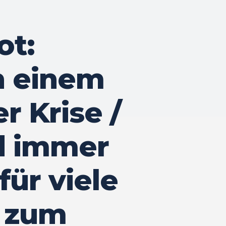
ot:
h einem
r Krise /
d immer
für viele
e zum