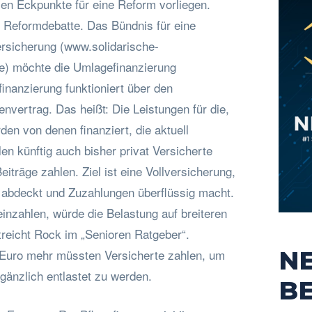
len Eckpunkte für eine Reform vorliegen.
 Reformdebatte. Das Bündnis für eine
ersicherung (www.solidarische-
de) möchte die Umlagefinanzierung
inanzierung funktioniert über den
vertrag. Das heißt: Die Leistungen für die,
den von denen finanziert, die aktuell
len künftig auch bisher privat Versicherte
träge zahlen. Ziel ist eine Vollversicherung,
n abdeckt und Zuzahlungen überflüssig macht.
 einzahlen, würde die Belastung auf breiteren
treicht Rock im „Senioren Ratgeber“.
N
 Euro mehr müssten Versicherte zahlen, um
gänzlich entlastet zu werden.
B