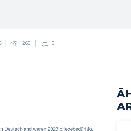
5
265
0
Ä
cebook
Twitter
Pinterest
WhatsApp
AR
in Deutschland waren 2023 pflegebedürftig.