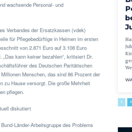
sind wachsende Personal- und
P
b
J
es Verbandes der Ersatzkassen (vdek)
eile für Pflegebedürftige in Heimen im ersten
Hamburg
Jub
esschnitt von 2.871 Euro auf 3.108 Euro
Ki
 „Das kann keiner bezahlen“, kritisiert Dr.
ges
chäftsführer des Deutschen Paritätischen
Weg
 Millionen Menschen, das sind 86 Prozent der
WA
en zu Hause versorgt. Die große Mehrheit
en pflegen.
ell diskutiert
ne Bund-Länder-Arbeitsgruppe des Problems