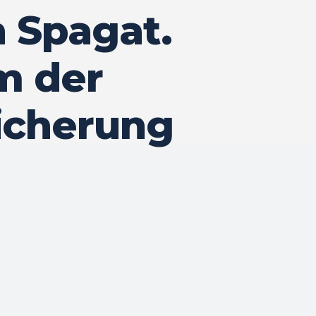
n Spagat.
m der
icherung