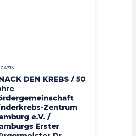
GAZIN
NACK DEN KREBS / 50
ahre
ördergemeinschaft
inderkrebs-Zentrum
amburg e.V. /
amburgs Erster
ürgermeister Dr.