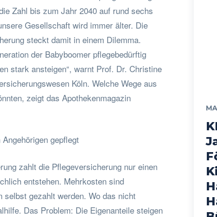
ie Zahl bis zum Jahr 2040 auf rund sechs
unsere Gesellschaft wird immer älter. Die
cherung steckt damit in einem Dilemma.
neration der Babyboomer pflegebedürftig
n stark ansteigen“, warnt Prof. Dr. Christine
 Versicherungswesen Köln. Welche Wege aus
könnten, zeigt das Apothekenmagazin
MA
K
 Angehörigen gepflegt
J
F
erung zahlt die Pflegeversicherung nur einen
K
sächlich entstehen. Mehrkosten sind
H
n selbst gezahlt werden. Wo das nicht
H
alhilfe. Das Problem: Die Eigenanteile steigen
B