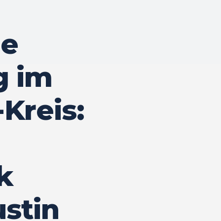
he
g im
Kreis:
k
stin