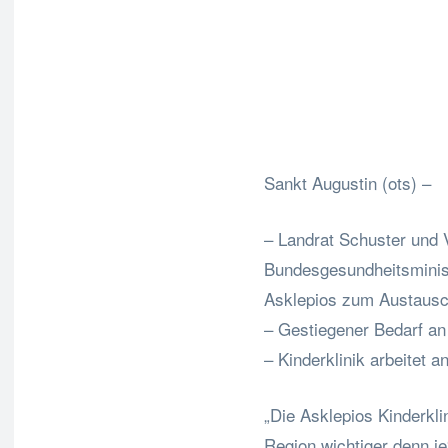
Fa
Teilen
Sankt Augustin (ots) –
– Landrat Schuster und V
Bundesgesundheitsminist
Asklepios zum Austaus
– Gestiegener Bedarf an
– Kinderklinik arbeitet 
„Die Asklepios Kinderkli
Region wichtiger denn je