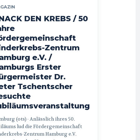
GAZIN
NACK DEN KREBS / 50
ahre
ördergemeinschaft
inderkrebs-Zentrum
amburg e.V. /
amburgs Erster
ürgermeister Dr.
eter Tschentscher
esuchte
ubiläumsveranstaltung
 (ots) - Anlässlich ihres 50.
iläums lud die Fördergemeinschaft
nderkrebs-Zentrum Hamburg e.V.