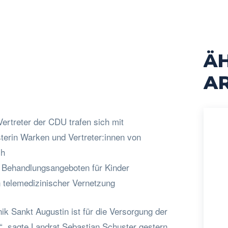
Ä
cebook
Twitter
Pinterest
WhatsApp
AR
ertreter der CDU trafen sich mit
erin Warken und Vertreter:innen von
ch
 Behandlungsangeboten für Kinder
an telemedizinischer Vernetzung
nik Sankt Augustin ist für die Versorgung der
“, sagte Landrat Sebastian Schuster gestern