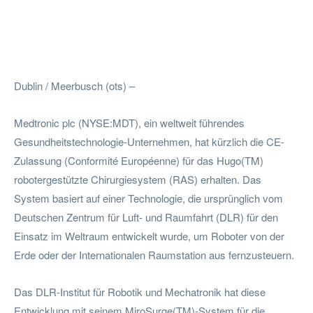
Facebook
Twitter
Pinterest
W
Dublin / Meerbusch (ots) –
Medtronic plc (NYSE:MDT), ein weltweit führendes
Gesundheitstechnologie-Unternehmen, hat kürzlich die CE-
Zulassung (Conformité Européenne) für das Hugo(TM)
robotergestützte Chirurgiesystem (RAS) erhalten. Das
System basiert auf einer Technologie, die ursprünglich vom
Deutschen Zentrum für Luft- und Raumfahrt (DLR) für den
Einsatz im Weltraum entwickelt wurde, um Roboter von der
Erde oder der Internationalen Raumstation aus fernzusteuern.
Das DLR-Institut für Robotik und Mechatronik hat diese
Entwicklung mit seinem MiroSurge(TM)-System für die