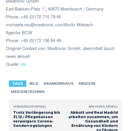
Medtronic GmbH
Earl-Bakken-Platz 1 | 40670 Meerbusch | Germany
Phone: +49 (0)170 715 79 45
michaela.rau@medtronic.comMoritz
Miebach
Agentur BCW
Phone: +49 (0)172 136 84 49
Original-Content von: Medtronic GmbH, übermittelt durch
news aktuell
Quelle:
ots
TAGS
BILD
KRANKENHAUS
MEDIZIN
MEDIZINTECHNIK
VORHERIGER ARTIKEL
NÄCHSTER ARTIKEL
Trotz Verlängerung bis
Abbott und Real Madrid
31.12.: Pflegekassen
arbeiten zusammen, um
verweigern Corona-
Gesundheit und
Sonderregelungen
Ernährung von Kindern
zu fördern