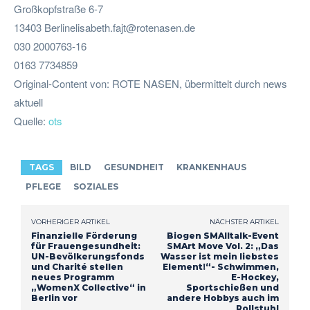
Großkopfstraße 6-7
13403
Berlinelisabeth.fajt@rotenasen.de
030 2000763-16
0163 7734859
Original-Content von: ROTE NASEN, übermittelt durch news
aktuell
Quelle:
ots
TAGS
BILD
GESUNDHEIT
KRANKENHAUS
PFLEGE
SOZIALES
VORHERIGER ARTIKEL
NÄCHSTER ARTIKEL
Finanzielle Förderung
Biogen SMAlltalk-Event
für Frauengesundheit:
SMArt Move Vol. 2: „Das
UN-Bevölkerungsfonds
Wasser ist mein liebstes
und Charité stellen
Element!“- Schwimmen,
neues Programm
E-Hockey,
„WomenX Collective“ in
Sportschießen und
Berlin vor
andere Hobbys auch im
Rollstuhl