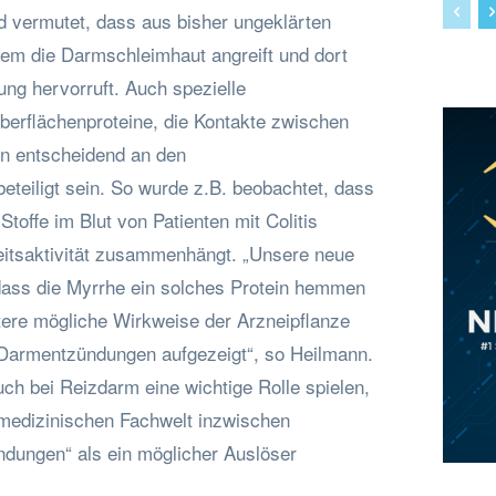
rd vermutet, dass aus bisher ungeklärten
m die Darmschleimhaut angreift und dort
ng hervorruft. Auch spezielle
erflächenproteine, die Kontakte zwischen
en entscheidend an den
teiligt sein. So wurde z.B. beobachtet, dass
Stoffe im Blut von Patienten mit Colitis
eitsaktivität zusammenhängt. „Unsere neue
 dass die Myrrhe ein solches Protein hemmen
tere mögliche Wirkweise der Arzneipflanze
 Darmentzündungen aufgezeigt“, so Heilmann.
ch bei Reizdarm eine wichtige Rolle spielen,
 medizinischen Fachwelt inzwischen
dungen“ als ein möglicher Auslöser