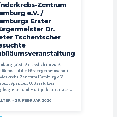
inderkrebs-Zentrum
amburg e.V. /
amburgs Erster
ürgermeister Dr.
eter Tschentscher
esuchte
ubiläumsveranstaltung
 (ots) - Anlässlich ihres 50.
iläums lud die Fördergemeinschaft
nderkrebs-Zentrum Hamburg e.V.
tern Spender, Unterstützer,
begleiter und Multiplikatoren aus...
LTER
-
26. FEBRUAR 2026