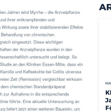
AR
elen Jahren wird Myrrhe – die Arzneipflanze
und ihrer entkrampfenden und
rkung sowie ihrer stabilisierenden Effekte
r Behandlung von chronischen
reich eingesetzt. Diese wichtigen
haften der Arzneipflanze wurden in den
wissenschaftlich untersucht und belegt. So
Studie an den Kliniken Essen-Mitte, dass ein
 Kamille und Kaffeekohle bei Colitis ulcerosa
freien Zeit (Remission) vergleichbar wirksam
MA
t dem chemischen Standardpräparat
K
ch zur Aufnahme in die entsprechende
J
tlinie führte. Eine aktuelle Untersuchung an
F
rg liefert jetzt einen weiteren Baustein, um