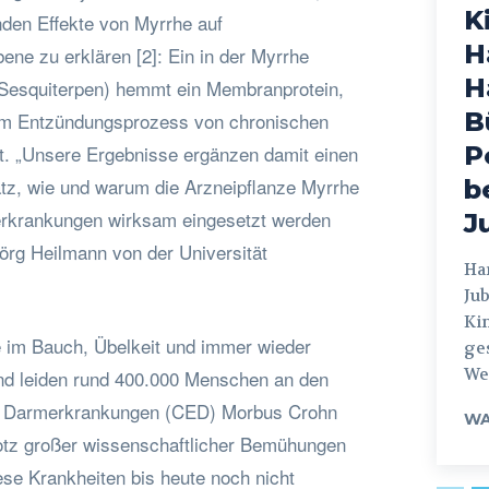
K
en Effekte von Myrrhe auf
H
ene zu erklären [2]: Ein in der Myrrhe
H
f (Sesquiterpen) hemmt ein Membranprotein,
B
 im Entzündungsprozess von chronischen
. „Unsere Ergebnisse ergänzen damit einen
P
tz, wie und warum die Arzneipflanze Myrrhe
b
erkrankungen wirksam eingesetzt werden
J
 Jörg Heilmann von der Universität
Hamburg
Jub
Ki
im Bauch, Übelkeit und immer wieder
ges
Weg
and leiden rund 400.000 Menschen an den
n Darmerkrankungen (CED) Morbus Crohn
WA
Trotz großer wissenschaftlicher Bemühungen
ese Krankheiten bis heute noch nicht