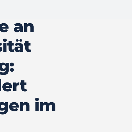
e an
ität
g:
dert
gen im