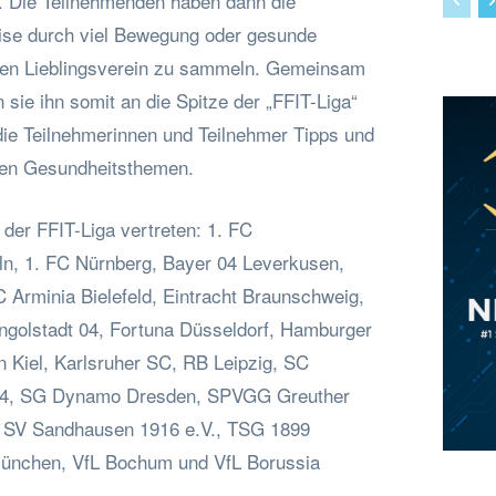
. Die Teilnehmenden haben dann die
eise durch viel Bewegung oder gesunde
hren Lieblingsverein zu sammeln. Gemeinsam
sie ihn somit an die Spitze der „FFIT-Liga“
die Teilnehmerinnen und Teilnehmer Tipps und
gen Gesundheitsthemen.
 der FFIT-Liga vertreten: 1. FC
öln, 1. FC Nürnberg, Bayer 04 Leverkusen,
Arminia Bielefeld, Eintracht Braunschweig,
Ingolstadt 04, Fortuna Düsseldorf, Hamburger
n Kiel, Karlsruher SC, RB Leipzig, SC
 04, SG Dynamo Dresden, SPVGG Greuther
, SV Sandhausen 1916 e.V., TSG 1899
ünchen, VfL Bochum und VfL Borussia