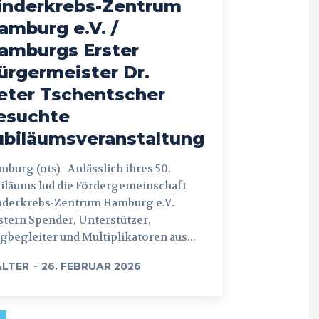
inderkrebs-Zentrum
amburg e.V. /
amburgs Erster
ürgermeister Dr.
eter Tschentscher
esuchte
ubiläumsveranstaltung
 (ots) - Anlässlich ihres 50.
iläums lud die Fördergemeinschaft
nderkrebs-Zentrum Hamburg e.V.
tern Spender, Unterstützer,
begleiter und Multiplikatoren aus...
LTER
-
26. FEBRUAR 2026