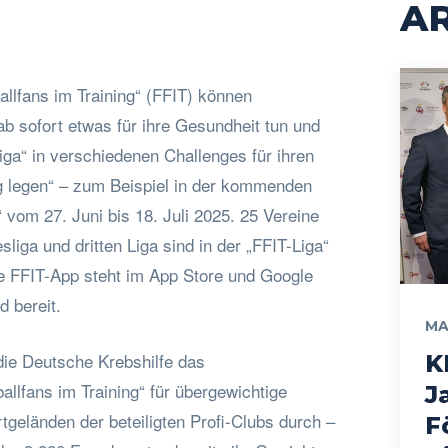
AR
llfans im Training“ (FFIT) können
b sofort etwas für ihre Gesundheit tun und
Liga“ in verschiedenen Challenges für ihren
ug legen“ – zum Beispiel in der kommenden
“ vom 27. Juni bis 18. Juli 2025. 25 Vereine
liga und dritten Liga sind in der „FFIT-Liga“
se FFIT-App steht im App Store und Google
 bereit.
MA
 die Deutsche Krebshilfe das
K
allfans im Training“ für übergewichtige
J
tgeländen der beteiligten Profi-Clubs durch –
F