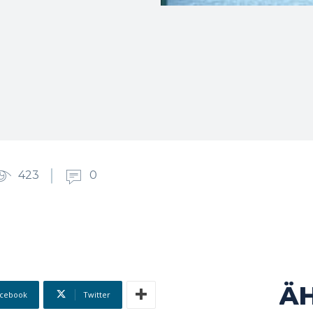
423
0
Ä
cebook
Twitter