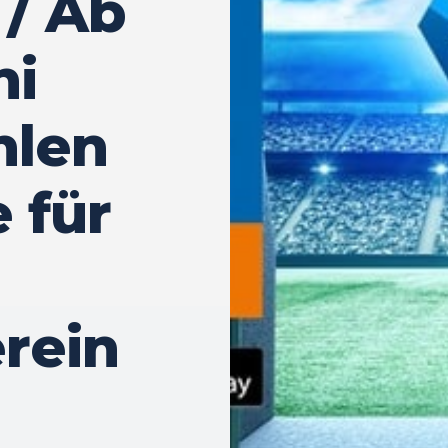
/ Ab
ni
hlen
 für
erein