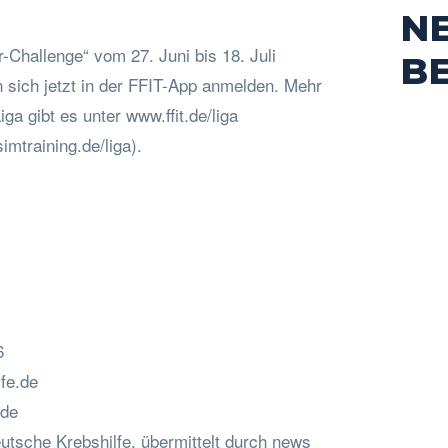
N
r-Challenge“ vom 27. Juni bis 18. Juli
B
 sich jetzt in der FFIT-App anmelden. Mehr
ga gibt es unter www.ffit.de/liga
imtraining.de/liga).
6
fe.de
.de
utsche Krebshilfe, übermittelt durch news