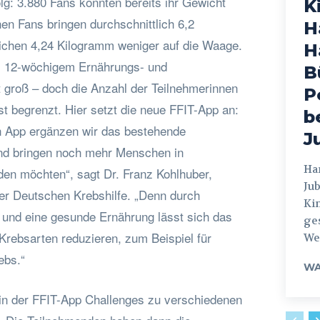
lg: 3.880 Fans konnten bereits ihr Gewicht
K
en Fans bringen durchschnittlich 6,2
H
ichen 4,24 Kilogramm weniger auf die Waage.
H
 12-wöchigem Ernährungs- und
B
groß – doch die Anzahl der Teilnehmerinnen
P
st begrenzt. Hier setzt die neue FFIT-App an:
b
n App ergänzen wir das bestehende
J
d bringen noch mehr Menschen in
Hamburg
den möchten“, sagt Dr. Franz Kohlhuber,
Jub
er Deutschen Krebshilfe. „Denn durch
Ki
und eine gesunde Ernährung lässt sich das
ges
Krebsarten reduzieren, zum Beispiel für
Weg
ebs.“
WA
 in der FFIT-App Challenges zu verschiedenen