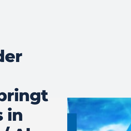
der
bringt
 in