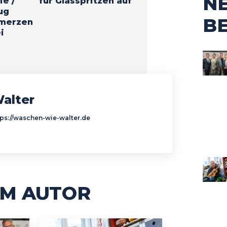
N
ie /
für Glasspritzen auf
ug
B
hmerzen
i
alter
tps://waschen-wie-walter.de
M AUTOR