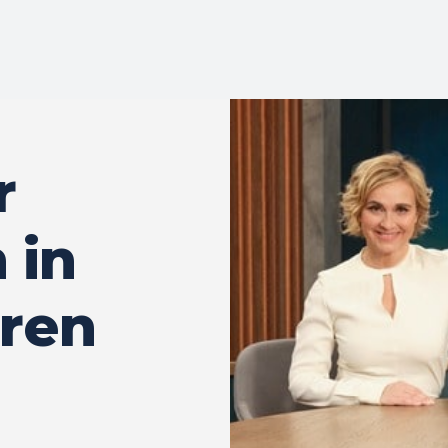
r
 in
aren