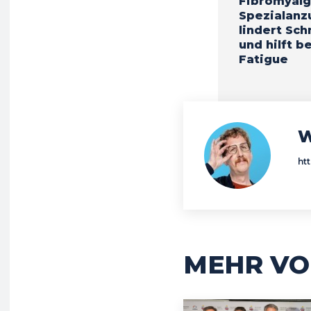
Fibromyalg
Spezialanz
lindert Sc
und hilft be
Fatigue
W
ht
MEHR VO