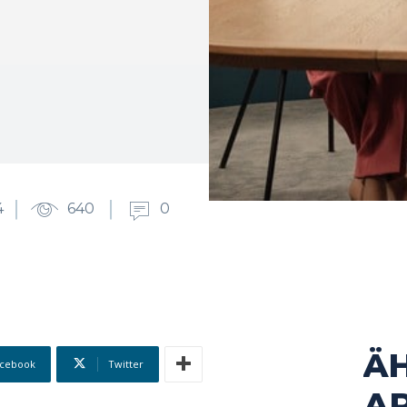
4
640
0
Ä
cebook
Twitter
AR