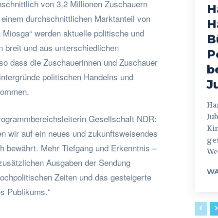
schnittlich von 3,2 Millionen Zuschauern
H
 einem durchschnittlichen Marktanteil von
H
 Miosga“ werden aktuelle politische und
B
 breit und aus unterschiedlichen
P
, so dass die Zuschauerinnen und Zuschauer
b
 Hintergründe politischen Handelns und
J
ekommen.
Hamburg
Jub
rogrammbereichsleiterin Gesellschaft NDR:
Ki
en wir auf ein neues und zukunftsweisendes
ges
ch bewährt. Mehr Tiefgang und Erkenntnis –
Weg
i zusätzlichen Ausgaben der Sendung
WA
hochpolitischen Zeiten und das gesteigerte
es Publikums.“