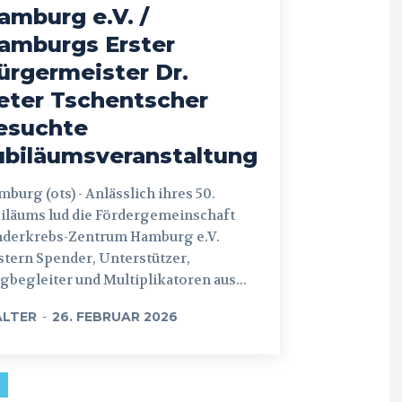
amburg e.V. /
amburgs Erster
ürgermeister Dr.
eter Tschentscher
esuchte
ubiläumsveranstaltung
 (ots) - Anlässlich ihres 50.
iläums lud die Fördergemeinschaft
nderkrebs-Zentrum Hamburg e.V.
tern Spender, Unterstützer,
begleiter und Multiplikatoren aus...
LTER
-
26. FEBRUAR 2026