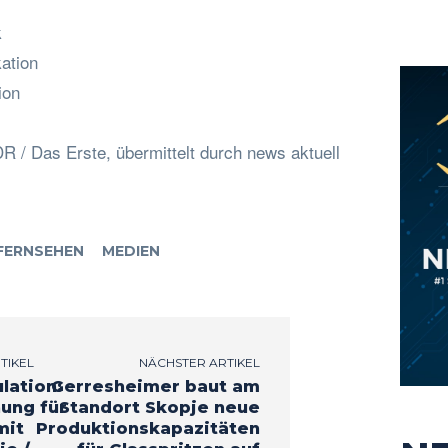
k
ation
ion
R / Das Erste, übermittelt durch news aktuell
FERNSEHEN
MEDIEN
TIKEL
NÄCHSTER ARTIKEL
ation:
Gerresheimer baut am
ung für
Standort Skopje neue
mit
Produktionskapazitäten