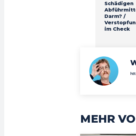
Schädigen
Abführmitt
Darm? /
Verstopfu
im Check
W
ht
MEHR VO