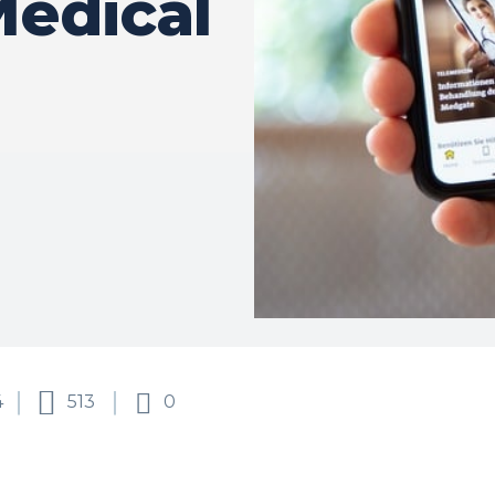
edical
4
513
0