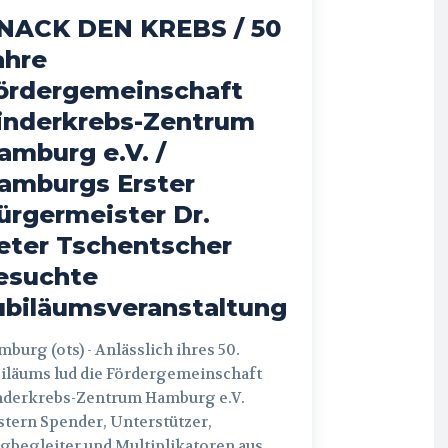
NACK DEN KREBS / 50
ahre
ördergemeinschaft
inderkrebs-Zentrum
amburg e.V. /
amburgs Erster
ürgermeister Dr.
eter Tschentscher
esuchte
ubiläumsveranstaltung
 (ots) - Anlässlich ihres 50.
iläums lud die Fördergemeinschaft
nderkrebs-Zentrum Hamburg e.V.
tern Spender, Unterstützer,
begleiter und Multiplikatoren aus...