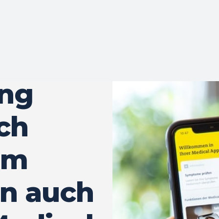
ung
ch
Im
n auch