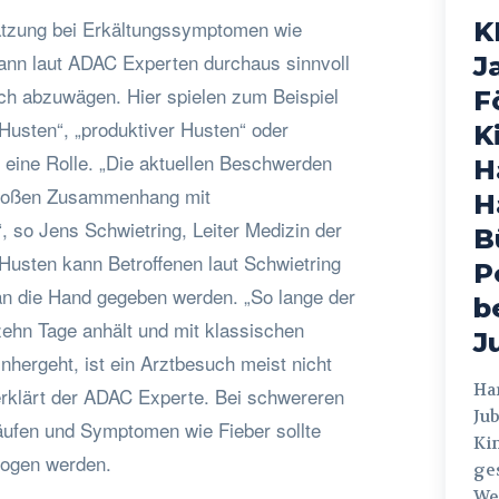
hätzung bei Erkältungssymptomen wie
K
ann laut ADAC Experten durchaus sinnvoll
J
ch abzuwägen. Hier spielen zum Beispiel
F
Husten“, „produktiver Husten“ oder
K
eine Rolle. „Die aktuellen Beschwerden
H
großen Zusammenhang mit
H
so Jens Schwietring, Leiter Medizin der
B
Husten kann Betroffenen laut Schwietring
P
e an die Hand gegeben werden. „So lange der
b
zehn Tage anhält und mit klassischen
J
hergeht, ist ein Arztbesuch meist nicht
Hamburg
 erklärt der ADAC Experte. Bei schwereren
Jub
äufen und Symptomen wie Fieber sollte
Ki
zogen werden.
ges
Weg