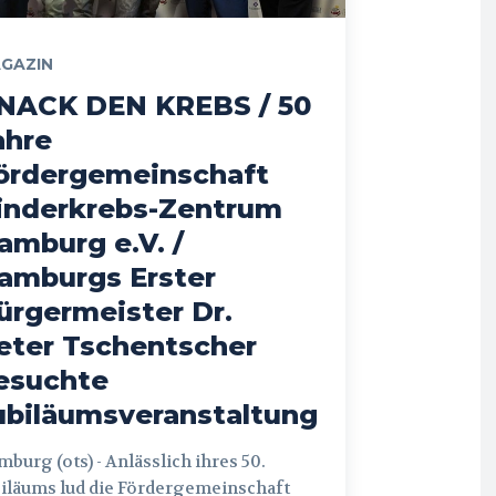
GAZIN
NACK DEN KREBS / 50
ahre
ördergemeinschaft
inderkrebs-Zentrum
amburg e.V. /
amburgs Erster
ürgermeister Dr.
eter Tschentscher
esuchte
ubiläumsveranstaltung
 (ots) - Anlässlich ihres 50.
iläums lud die Fördergemeinschaft