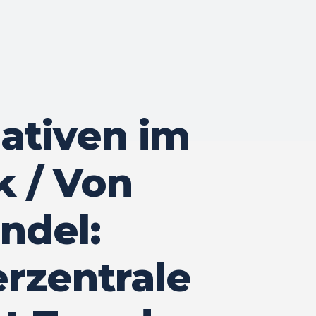
nativen im
 / Von
ndel:
rzentrale