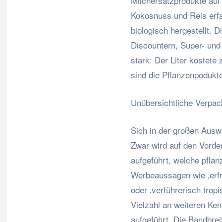
Milchersatzprodukte auf
Kokosnuss und Reis erfa
biologisch hergestellt. D
Discountern, Super- und
stark: Der Liter kostete
sind die Pflanzenpodukte
Unübersichtliche Verpac
Sich in der großen Auswa
Zwar wird auf den Vorde
aufgeführt, welche pflanz
Werbeaussagen wie ‚erfr
oder ‚verführerisch trop
Vielzahl an weiteren K
aufgeführt. Die Bandbrei