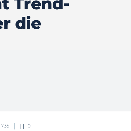
 Trend-
r die
735
0