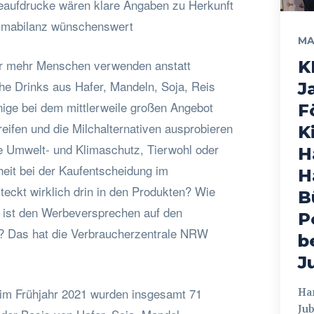
eaufdrucke wären klare Angaben zu Herkunft
limabilanz wünschenswert
MA
er mehr Menschen verwenden anstatt
K
iche Drinks aus Hafer, Mandeln, Soja, Reis
J
ige bei dem mittlerweile großen Angebot
F
eifen und die Milchalternativen ausprobieren
K
re Umwelt- und Klimaschutz, Tierwohl oder
H
eit bei der Kaufentscheidung im
H
teckt wirklich drin in den Produkten? Wie
B
d ist den Werbeversprechen auf den
P
? Das hat die Verbraucherzentrale NRW
b
J
 im Frühjahr 2021 wurden insgesamt 71
Hamburg
Jub