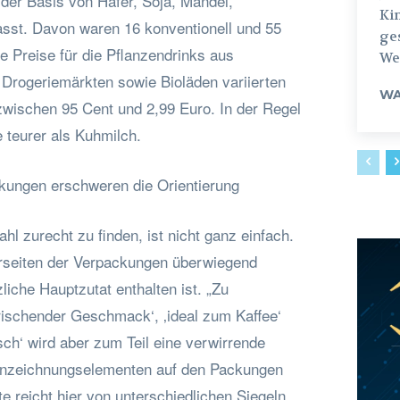
 der Basis von Hafer, Soja, Mandel,
Ki
sst. Davon waren 16 konventionell und 55
ges
ie Preise für die Pflanzendrinks aus
Weg
 Drogeriemärkten sowie Bioläden variierten
WA
 zwischen 95 Cent und 2,99 Euro. In der Regel
 teurer als Kuhmilch.
kungen erschweren die Orientierung
hl zurecht zu finden, ist nicht ganz einfach.
rseiten der Verpackungen überwiegend
liche Hauptzutat enthalten ist. „Zu
ischender Geschmack‘, ‚ideal zum Kaffee‘
isch‘ wird aber zum Teil eine verwirrende
ennzeichnungselementen auf den Packungen
te reicht hier von unterschiedlichen Siegeln