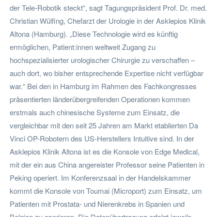
der Tele-Robotik steckt“, sagt Tagungspräsident Prof. Dr. med.
Christian Wülfing, Chefarzt der Urologie in der Asklepios Klinik
Altona (Hamburg). „Diese Technologie wird es künftig
ermöglichen, Patient:innen weltweit Zugang zu
hochspezialisierter urologischer Chirurgie zu verschaffen –
auch dort, wo bisher entsprechende Expertise nicht verfügbar
war.“ Bei den in Hamburg im Rahmen des Fachkongresses
präsentierten länderübergreifenden Operationen kommen
erstmals auch chinesische Systeme zum Einsatz, die
vergleichbar mit den seit 25 Jahren am Markt etablierten Da
Vinci OP-Robotern des US-Herstellers Intuitive sind. In der
Asklepios Klinik Altona ist es die Konsole von Edge Medical,
mit der ein aus China angereister Professor seine Patienten in
Peking operiert. Im Konferenzsaal in der Handelskammer
kommt die Konsole von Toumai (Microport) zum Einsatz, um
Patienten mit Prostata- und Nierenkrebs in Spanien und
Belgien zu operieren. Die Datenübertragung erfolgt jeweils