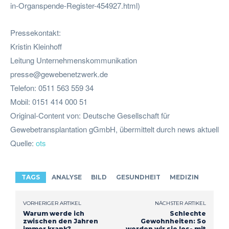
in-Organspende-Register-454927.html)
Pressekontakt:
Kristin Kleinhoff
Leitung Unternehmenskommunikation
presse@gewebenetzwerk.de
Telefon: 0511 563 559 34
Mobil: 0151 414 000 51
Original-Content von: Deutsche Gesellschaft für
Gewebetransplantation gGmbH, übermittelt durch news aktuell
Quelle:
ots
TAGS
ANALYSE
BILD
GESUNDHEIT
MEDIZIN
VORHERIGER ARTIKEL
NÄCHSTER ARTIKEL
Warum werde ich
Schlechte
zwischen den Jahren
Gewohnheiten: So
immer krank?
werden wir sie los- mit